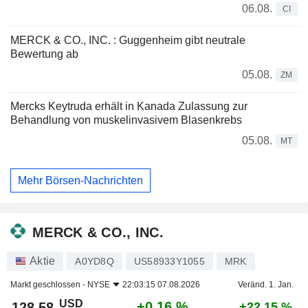
06.08.
CI
MERCK & CO., INC. : Guggenheim gibt neutrale
Bewertung ab
05.08.
ZM
Mercks Keytruda erhält in Kanada Zulassung zur
Behandlung von muskelinvasivem Blasenkrebs
05.08.
MT
Mehr Börsen-Nachrichten
MERCK & CO., INC.
Aktie
A0YD8Q
US58933Y1055
MRK
Markt geschlossen -
NYSE
22:03:15 07.08.2026
Veränd. 1. Jan.
USD
+0,16 %
128,58
+22,15 %