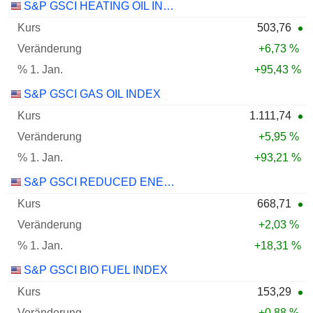
S&P GSCI HEATING OIL INDEX
503,76
+6,73 %
+95,43 %
S&P GSCI GAS OIL INDEX
1.111,74
+5,95 %
+93,21 %
S&P GSCI REDUCED ENERGY INDEX (CPW2)
668,71
+2,03 %
+18,31 %
S&P GSCI BIO FUEL INDEX
153,29
+0,88 %