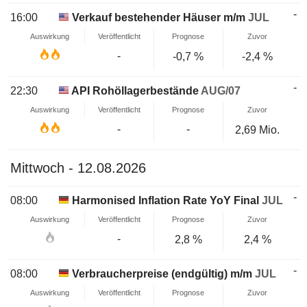
-
16:00
Verkauf bestehender Häuser m/m
JUL
Auswirkung
Veröffentlicht
Prognose
Zuvor
-
-0,7 %
-2,4 %
-
22:30
API Rohöllagerbestände
AUG/07
Auswirkung
Veröffentlicht
Prognose
Zuvor
-
-
2,69 Mio.
Mittwoch - 12.08.2026
-
08:00
Harmonised Inflation Rate YoY Final
JUL
Auswirkung
Veröffentlicht
Prognose
Zuvor
-
2,8 %
2,4 %
-
08:00
Verbraucherpreise (endgültig) m/m
JUL
Auswirkung
Veröffentlicht
Prognose
Zuvor