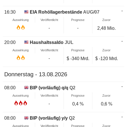
-
16:30
EIA Rohöllagerbestände
AUG/07
Auswirkung
Veröffentlicht
Prognose
Zuvor
-
-
2,48 Mio.
-
20:00
Haushaltssaldo
JUL
Auswirkung
Veröffentlicht
Prognose
Zuvor
-
$
-340 Mrd.
$
-120 Mrd.
Donnerstag - 13.08.2026
-
08:00
BIP (vorläufig) q/q
Q2
Auswirkung
Veröffentlicht
Prognose
Zuvor
-
0,4 %
0,6 %
-
08:00
BIP (vorläufig) y/y
Q2
Auswirkung
Veröffentlicht
Prognose
Zuvor