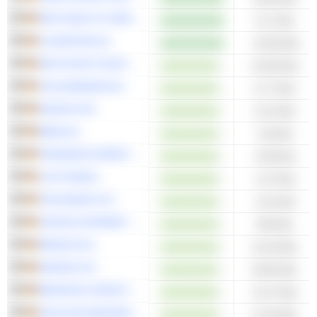
MPH HEALTH CARE AG
5,17 Mio.
CLEARVISE AG
-23,59 Mio.
DEUTSCHE TELEKOM AG
22,95 Mrd.
VOLKSWAGEN AG
6,77 Mrd.
MUNICH RE
5,41 Mrd.
BMW AG
3,8 Mrd.
FRESENIUS MEDICAL CARE AG
2,09 Mrd.
LUFTHANSA
1,47 Mrd.
CECONOMY AG
1,01 Mrd.
UNITED INTERNET AG
594 Mio.
MEDIOS AG
51,64 Mio.
ADESSO SE
50,66 Mio.
BRANICKS GROUP AG
21,47 Mio.
SCHLOSS WACHENHEIM AG
21,36 Mio.