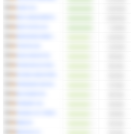
CENIT AG
14,66 Mio.
MPC MÜNCHMEYER PETERSEN CAPITAL AG
10,88 Mio.
MHP HOTEL AG
-7,48 Mio.
MERCEDES-BENZ GROUP AG
6,36 Mrd.
TRATON SE
1,93 Mrd.
KION GROUP AG
833 Mio.
PORSCHE AUTOMOBIL HOLDING SE
822 Mio.
EVONIK INDUSTRIES AG
816 Mio.
SPRINGER NATURE AG & CO. KGAA
473 Mio.
BILFINGER SE
387 Mio.
FREENET AG
343 Mio.
GRAND CITY PROPERTIES S.A.
229 Mio.
MBB SE
201 Mio.
BEFESA S.A.
161 Mio.