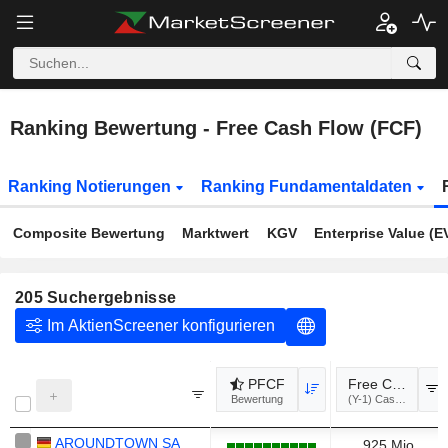
Ranking Bewertung - Free Cash Flow (FCF)
Ranking Notierungen
Ranking Fundamentaldaten
Composite Bewertung
Marktwert
KGV
Enterprise Value (E
205
Suchergebnisse
Im AktienScreener konfigurieren
PFCF
Free Cash Flow
Bewertung
(Y-1)
AROUNDTOWN SA
925 Mio.