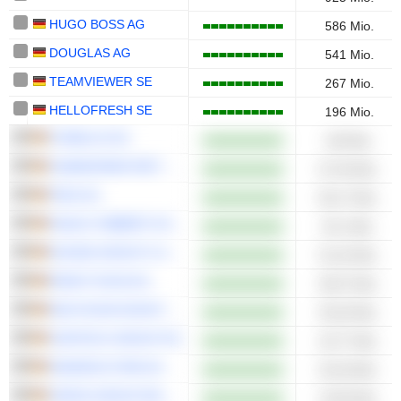
HUGO BOSS AG
586 Mio.
DOUGLAS AG
541 Mio.
TEAMVIEWER SE
267 Mio.
HELLOFRESH SE
196 Mio.
STABILUS SE
140 Mio.
HAMBORNER REIT AG
67,45 Mio.
PWO AG
65,17 Mio.
KNAUS TABBERT AG
54,1 Mio.
NOVEM GROUP S.A.
51,42 Mio.
ERNST RUSS AG
48,37 Mio.
DEUTSCHE ROHSTOFF AG
35,25 Mio.
SURTECO GROUP SE
24,77 Mio.
AMADEUS FIRE AG
20,18 Mio.
VERVE GROUP MEDIA SE
10,83 Mio.