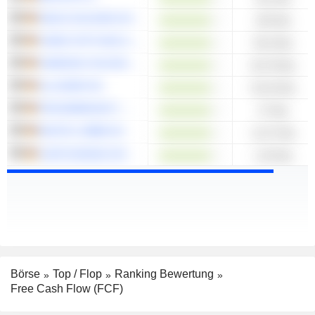
INDUS HOLDING AG
105 Mio.
CEWE STIFTUNG & CO. KGAA
50,9 Mio.
HAWESKO HOLDING SE
46,78 Mio.
ALLGEIER SE
33,44 Mio.
PROSIEBENSAT.1 MEDIA SE
27 Mio.
BASTEI LÜBBE AG
11,07 Mio.
CANTOURAGE GROUP SE
1,45 Mio.
Börse
Top / Flop
Ranking Bewertung
Free Cash Flow (FCF)