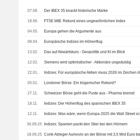
07.08.
Der IBEX 35 knackt historische Marke
18.06.
FTSE MIB: Rekord eines ungewöhnlichen Index
04.05.
Europa gehen die Argumente aus
08.04.
Europäische Indizes im Höhenflug
13.02.
Dax auf Abwärtskurs - Geopolitik und KI im Blick
12.02.
Siemens wird optimistischer - Aktionäre ungeduldig
22.01.
05.01.
Londoner Börse: Ein trügerischer Rekord?
27.11.
Schweizer Börse geht die Puste aus - Pharma bremst
18.11.
Indizes: Der Höhenflug des spanischen IBEX 35
12.11.
Indizes: Was wäre, wenn Europa 2025 die Wall Street 
30.09.25
Indizes: Spanien packt den Stier bei den Hörnern
18.09.25
Conti-Ableger Aumovio an der Börse mit 3,5 Mrd Euro be