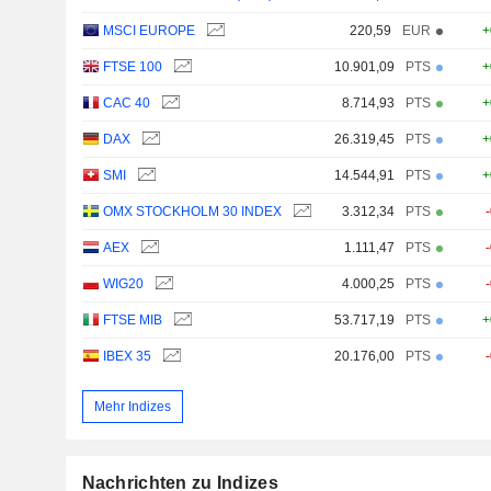
MSCI EUROPE
220,59
EUR
+
FTSE 100
10.901,09
PTS
+
CAC 40
8.714,93
PTS
+
DAX
26.319,45
PTS
+
SMI
14.544,91
PTS
+
OMX STOCKHOLM 30 INDEX
3.312,34
PTS
AEX
1.111,47
PTS
WIG20
4.000,25
PTS
FTSE MIB
53.717,19
PTS
+
IBEX 35
20.176,00
PTS
Mehr Indizes
Nachrichten zu Indizes