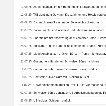
13.08.25
Zahnimplantatefirma Straumann hinkt Erwartungen hinterh
12.08.25
TUI sieht mehr Gewinn - Kreuzfahrten und Hotels verdie
06.08.25
Dax nach Inkrafttreten neuer Zölle leicht schwächer
31.07.25
Börsen nach Fed-Entscheid und Bilanzen uneinheitlich
28.07.25
Pharma bremst Abschwung der Schweizer Börse - Skeps
28.07.25
Kritik an EU nach Handelsabkommen mit Trump - Zu viele
25.07.25
Maue Autobilanzen drücken Börsen - Puma mit Kursstur
21.07.25
Gesundheitstitel ziehen Schweizer Börse ins Minus
18.07.25
Gesundheitstitel hieven Schweizer Börse ins Plus
18.07.25
Dax setzt Aufwärtskurs fort - Rekord in Sicht
11.07.25
Gewinnmitnahmen drücken Dax - Furcht vor "böser Zoll
02.07.25
Schweizer Börse geht nach US-Arbeitsmarktdaten die P
23.06.25
US-Indizes: Schlagen zurück