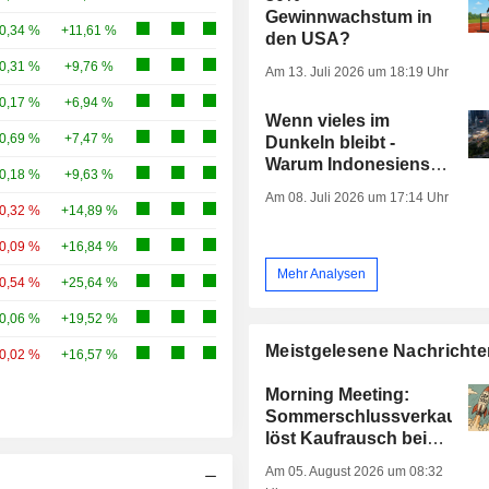
Gewinnwachstum in
0,34 %
+11,61 %
den USA?
0,31 %
+9,76 %
Am 13. Juli 2026 um 18:19 Uhr
0,17 %
+6,94 %
Wenn vieles im
0,69 %
+7,47 %
Dunkeln bleibt -
Warum Indonesiens
0,18 %
+9,63 %
Börse so stark unter
Am 08. Juli 2026 um 17:14 Uhr
Druck steht
-0,32 %
+14,89 %
-0,09 %
+16,84 %
Mehr Analysen
-0,54 %
+25,64 %
0,06 %
+19,52 %
Meistgelesene Nachrichte
-0,02 %
+16,57 %
Morning Meeting:
Sommerschlussverkauf
löst Kaufrausch bei
Tech-Werten aus
Am 05. August 2026 um 08:32