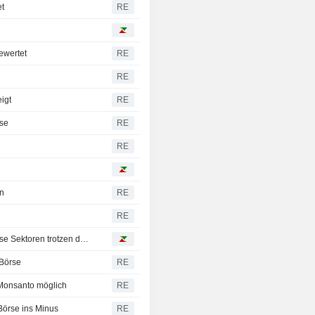
et
RE
ewertet
RE
RE
igt
RE
rse
RE
RE
en
RE
RE
Märkte: Versorger, Tabak, Immobilien, Basiskonsum - diese Sektoren trotzen dem Trump-Sturm
 Börse
RE
n Monsanto möglich
RE
örse ins Minus
RE