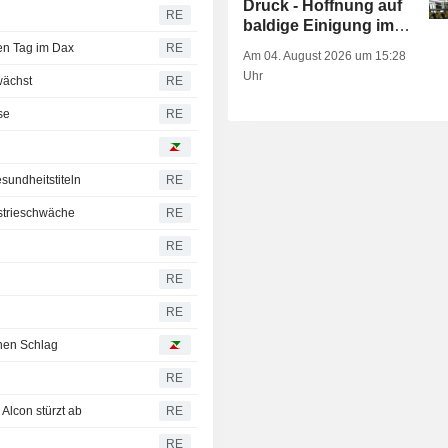
Druck - Hoffnung auf
b
RE
baldige Einigung im
Iran-Krieg
en Tag im Dax
RE
Am 04. August 2026 um 15:28
Uhr
wächst
RE
se
RE
sundheitstiteln
RE
ustrieschwäche
RE
RE
RE
RE
inen Schlag
RE
Alcon stürzt ab
RE
RE