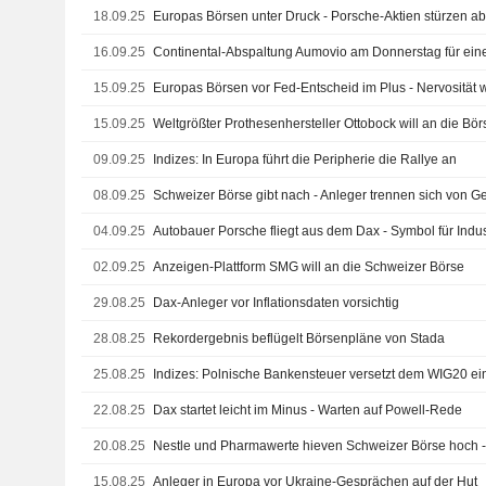
18.09.25
Europas Börsen unter Druck - Porsche-Aktien stürzen a
16.09.25
Continental-Abspaltung Aumovio am Donnerstag für ein
15.09.25
Europas Börsen vor Fed-Entscheid im Plus - Nervosität 
15.09.25
Weltgrößter Prothesenhersteller Ottobock will an die Bör
09.09.25
Indizes: In Europa führt die Peripherie die Rallye an
08.09.25
Schweizer Börse gibt nach - Anleger trennen sich von Ge
04.09.25
Autobauer Porsche fliegt aus dem Dax - Symbol für Ind
02.09.25
Anzeigen-Plattform SMG will an die Schweizer Börse
29.08.25
Dax-Anleger vor Inflationsdaten vorsichtig
28.08.25
Rekordergebnis beflügelt Börsenpläne von Stada
25.08.25
Indizes: Polnische Bankensteuer versetzt dem WIG20 e
22.08.25
Dax startet leicht im Minus - Warten auf Powell-Rede
20.08.25
Nestle und Pharmawerte hieven Schweizer Börse hoch - 
15.08.25
Anleger in Europa vor Ukraine-Gesprächen auf der Hut