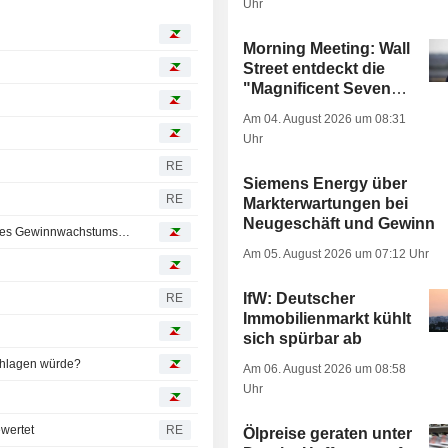
Uhr
Morning Meeting: Wall
Street entdeckt die
"Magnificent Seven"
wieder
Am 04. August 2026 um 08:31
Uhr
RE
Siemens Energy über
RE
Markterwartungen bei
Neugeschäft und Gewinn
Indizes: Für europäische Aktien muss 2026 im Zeichen des Gewinnwachstums stehen
Am 05. August 2026 um 07:12 Uhr
IfW: Deutscher
RE
Immobilienmarkt kühlt
sich spürbar ab
schlagen würde?
Am 06. August 2026 um 08:58
Uhr
wertet
RE
Ölpreise geraten unter