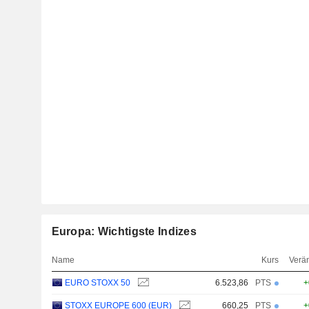
Europa: Wichtigste Indizes
Name
Kurs
Verä
EURO STOXX 50
6.523,86
PTS
+
STOXX EUROPE 600 (EUR)
660,25
PTS
+