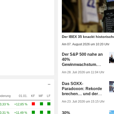
Der IBEX 35 knackt historisc
Am 07. August 2026 um 10:20 Uhr
Der S&P 500 nahe an
40%
Gewinnwachstum.
Danke, Alphabet.
Am 28. Juli 2026 um 11:04 Uhr
Das SOXX-
Paradoxon: Rekorde
brechen… und der
nderung
01.01.
KF
MF
LF
Markt bestraft
Am 23. Juli 2026 um 15:15 Uhr
trotzdem dafür
0,33 %
+12,65 %
30%
0,31 %
+11,49 %