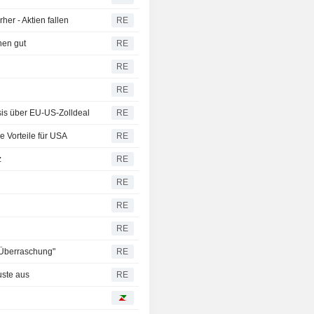
er - Aktien fallen
RE
nen gut
RE
RE
RE
is über EU-US-Zolldeal
RE
 Vorteile für USA
RE
z
RE
RE
RE
RE
-Überraschung"
RE
uste aus
RE