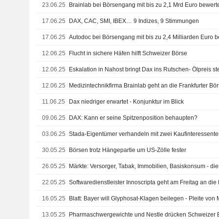
23.06.25
Brainlab bei Börsengang mit bis zu 2,1 Mrd Euro bewert
17.06.25
DAX, CAC, SMI, IBEX… 9 Indizes, 9 Stimmungen
17.06.25
Autodoc bei Börsengang mit bis zu 2,4 Milliarden Euro b
12.06.25
Flucht in sichere Häfen hilft Schweizer Börse
12.06.25
Eskalation in Nahost bringt Dax ins Rutschen- Ölpreis ste
12.06.25
Medizintechnikfirma Brainlab geht an die Frankfurter Bö
11.06.25
Dax niedriger erwartet - Konjunktur im Blick
09.06.25
DAX: Kann er seine Spitzenposition behaupten?
03.06.25
Stada-Eigentümer verhandeln mit zwei Kaufinteressent
30.05.25
Börsen trotz Hängepartie um US-Zölle fester
26.05.25
22.05.25
Softwaredienstleister Innoscripta geht am Freitag an die
16.05.25
Blatt: Bayer will Glyphosat-Klagen beilegen - Pleite vo
13.05.25
Pharmaschwergewichte und Nestle drücken Schweizer B