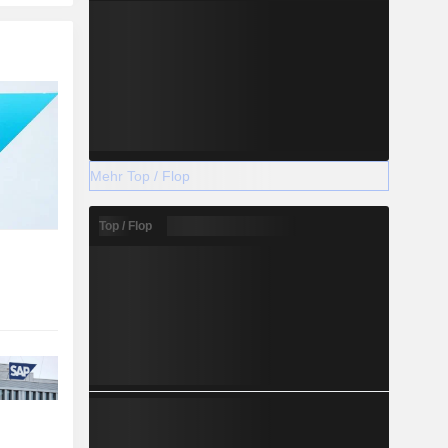
Mehr Top / Flop
Top / Flop
e