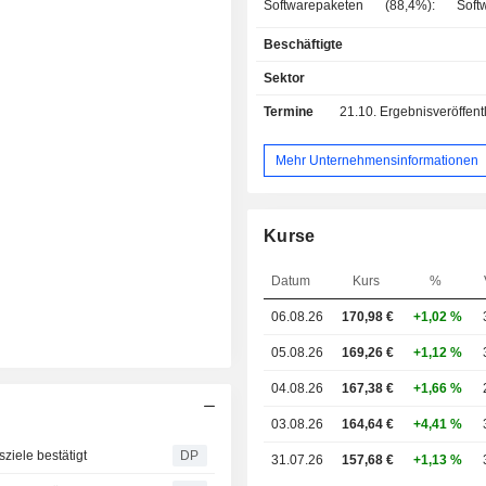
Softwarepaketen (88,4%): Sof
Finanzverwaltung, Personalve
Beschäftigte
Verwaltung der Kundenbezieh
Nachschublieferungen, usw. Darüber 
Sektor
die Unternehmensgruppe
Termine
21.10.
Ergebnisveröffentlichun
Dienstleistungen im Bereich Wa
Dienstleistungen (11,6%): Haup
Beratung und Schulungen. Geographisch
Mehr Unternehmensinformationen
gesehen verteilt sich der Umsatz 
Deutschland (15,8%), Europa / Mittle
Afrika (30,4%), Vereinigte Staate
Kurse
Nord- und Südamerika (8%), Japan 
Asien / Pazifik (10,1%).
Datum
Kurs
%
06.08.26
170,98 €
+1,02 %
05.08.26
169,26 €
+1,12 %
04.08.26
167,38 €
+1,66 %
03.08.26
164,64 €
+4,41 %
ziele bestätigt
DP
31.07.26
157,68 €
+1,13 %