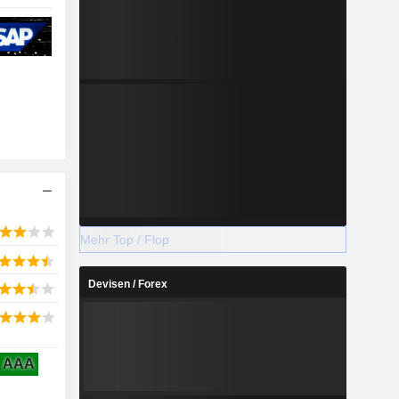
Mehr Top / Flop
Devisen / Forex
AAA