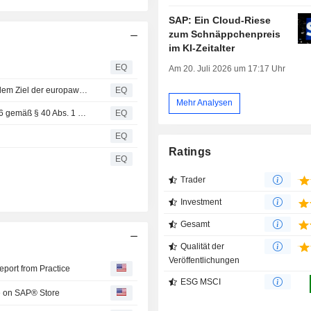
SAP: Ein Cloud-Riese
zum Schnäppchenpreis
im KI-Zeitalter
EQ
Am 20. Juli 2026 um 17:17 Uhr
SAP SE: Veröffentlichung gemäß § 40 Abs. 1 WpHG mit dem Ziel der europaweiten Verbreitung
EQ
Mehr Analysen
SAP SE: Korrektur einer Veröffentlichung vom 21.07.2026 gemäß § 40 Abs. 1 WpHG mit dem Ziel der europaweiten Verbreitung
EQ
EQ
Ratings
EQ
Trader
Investment
Gesamt
Qualität der
Veröffentlichungen
port from Practice
ESG MSCI
e on SAP® Store