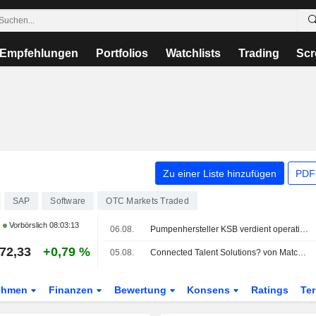
Empfehlungen
Portfolios
Watchlists
Trading
Scr
Zu einer Liste hinzufügen
PDF-
SAP
Software
OTC Markets Traded
Vorbörslich
08:03:13
06.08.
Pumpenhersteller KSB verdient operativ weniger - Jahresziele bestätigt
72,33
+0,79 %
05.08.
Connected Talent Solutions? von Match2 jetzt im SAP® Store verfügbar
ehmen
Finanzen
Bewertung
Konsens
Ratings
Te