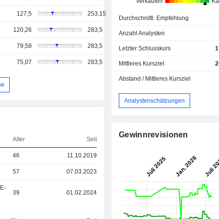
Verkaufen
Ka
127,5
253,15
Durchschnittl. Empfehlung
120,26
283,5
Anzahl Analysten
79,58
283,5
Letzter Schlusskurs
1
75,07
283,5
Mittleres Kursziel
2
Abstand / Mittleres Kursziel
se
Analystenschätzungen
Gewinnrevisionen
Alter
Seit
46
11.10.2019
57
07.03.2023
&E-
39
01.02.2024