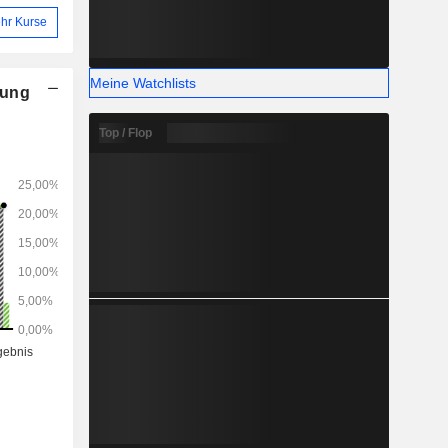
hr Kurse
Meine Watchlists
nung
Top / Flop