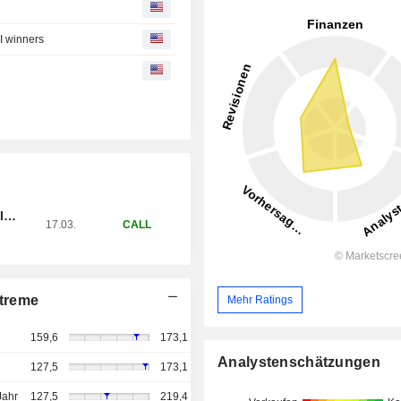
I winners
N OHNE STOPP-LOSS-LEVEL - SAP SE
17.03.
CALL
treme
Mehr Ratings
159,6
173,1
Analystenschätzungen
127,5
173,1
Jahr
127,5
219,4