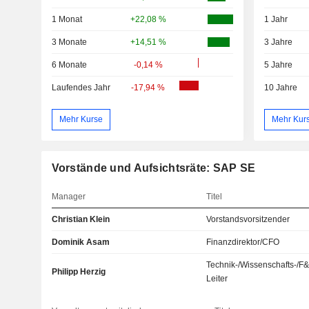
1 Monat
+22,08 %
1 Jahr
3 Monate
+14,51 %
3 Jahre
6 Monate
-0,14 %
5 Jahre
Laufendes Jahr
-17,94 %
10 Jahre
Mehr Kurse
Mehr Kur
Vorstände und Aufsichtsräte: SAP SE
Manager
Titel
Christian Klein
Vorstandsvorsitzender
Dominik Asam
Finanzdirektor/CFO
Technik-/Wissenschafts-/F
Philipp Herzig
Leiter