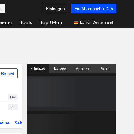
Einloggen
Ein Abo abschließen
eener
Tools
Top / Flop
Edition Deutschland
Indizes
Europa
Amerika
Asien
Bericht
DP
CI
rmine
Sektor
Derivate
ETFs