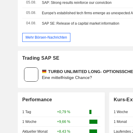
05.08.
SAP: Strong results reinforce our conviction
05.08.
Europe's established tech firms emerge as unexpected A
04.08.
SAP SE: Release of a capital market information
Mehr Börsen-Nachrichten
Trading SAP SE
TURBO UNLIMITED LONG- OPTIONSSCHEI
Eine mittelfristige Chance?
Performance
Kurs-Ex
1 Tag
+0,79 %
1 Woche
1 Woche
+9,66 %
1 Monat
Aktueller Monat
+8,43 %
Laufendes 