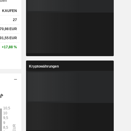
ufen
KAUFEN
27
70,98
EUR
01,55
EUR
+17,88 %
Kryptowährungen