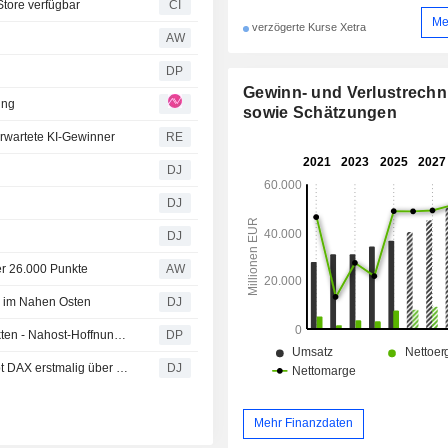
Store verfügbar
CI
Me
verzögerte Kurse Xetra
AW
DP
Gewinn- und Verlustrech
ung
sowie Schätzungen
erwartete KI-Gewinner
RE
DJ
DJ
DJ
er 26.000 Punkte
AW
 im Nahen Osten
DJ
Aktien Frankfurt Schluss: Dax erstmals über 26.000 Punkten - Nahost-Hoffnungen
DP
XETRA-SCHLUSS/Entspannung im Nahen Osten schiebt DAX erstmalig über 26.000
DJ
Mehr Finanzdaten