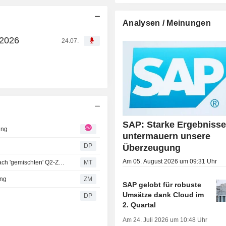
Analysen / Meinungen
 2026
24.07.
SAP: Starke Ergebniss
ung
untermauern unsere
DP
Überzeugung
Am 05. August 2026 um 09:31 Uhr
HSBC überarbeitet Kursziel und Schätzungen für SAP nach 'gemischten' Q2-Zahlen; Kaufempfehlung bestätigt
MT
ung
ZM
SAP gelobt für robuste
Umsätze dank Cloud im
DP
2. Quartal
Am 24. Juli 2026 um 10:48 Uhr