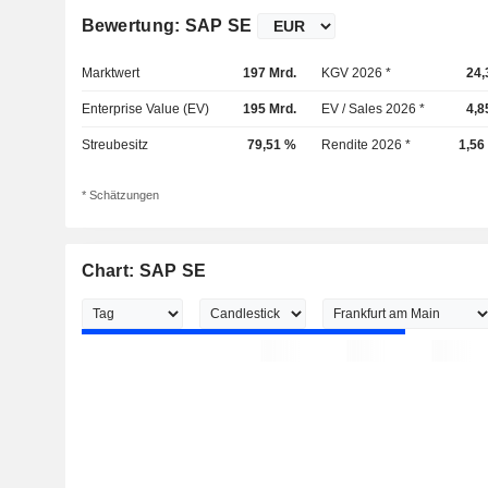
Bewertung: SAP SE
Marktwert
197 Mrd.
KGV 2026 *
24,
Enterprise Value (EV)
195 Mrd.
EV / Sales 2026 *
4,8
Streubesitz
79,51 %
Rendite 2026 *
1,56
* Schätzungen
Chart: SAP SE