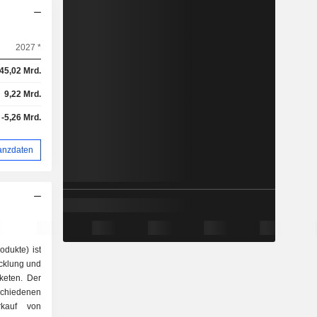
2027 *
45,02 Mrd.
9,22 Mrd.
-5,26 Mrd.
anzdaten
dukte) ist
icklung und
aketen. Der
schiedenen