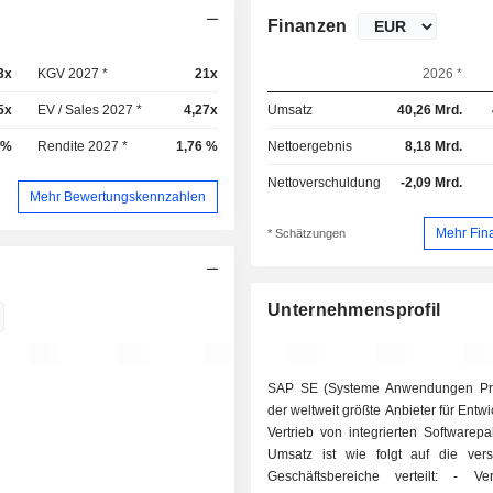
Finanzen
3x
KGV 2027 *
21x
2026 *
5x
EV / Sales 2027 *
4,27x
Umsatz
40,26 Mrd.
 %
Rendite 2027 *
1,76 %
Nettoergebnis
8,18 Mrd.
Nettoverschuldung
-2,09 Mrd.
Mehr Bewertungskennzahlen
Mehr Fin
* Schätzungen
Unternehmensprofil
SAP SE (Systeme Anwendungen Pro
der weltweit größte Anbieter für Entw
Vertrieb von integrierten Softwarep
Umsatz ist wie folgt auf die ver
Geschäftsbereiche verteilt: - Verkauf von