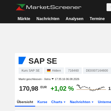
Märkte
Nachrichten
Analysen
Termine
SAP SE
Kurs SAP SE
Aktien
716460
DE0007164600
Markt geschlossen -
Xetra
17:35:16 06.08.2026
170,98
+1,02 %
EUR
1
Übersicht
Kurse
Charts
Nachrichten
Untern