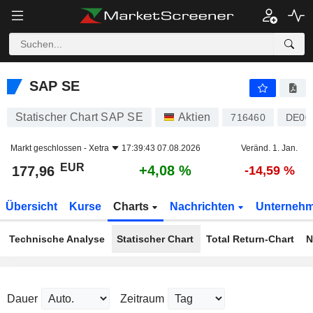
SAP SE
177,96
€
+4,08 %
SAP SE
Statischer Chart SAP SE
Aktien
716460
DE00
Markt geschlossen -
Xetra
17:39:43 07.08.2026
Veränd. 1. Jan.
EUR
+4,08 %
177,96
-14,59 %
Übersicht
Kurse
Charts
Nachrichten
Unterneh
Technische Analyse
Statischer Chart
Total Return-Chart
N
Dauer
Zeitraum