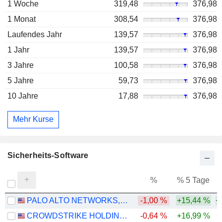
1 Woche
319,48
376,98
1 Monat
308,54
376,98
Laufendes Jahr
139,57
376,98
1 Jahr
139,57
376,98
3 Jahre
100,58
376,98
5 Jahre
59,73
376,98
10 Jahre
17,88
376,98
Mehr Kurse
Sicherheits-Software
%
% 5 Tage
%
PALO ALTO NETWORKS, INC.
-1,00 %
+15,44 %
+
CROWDSTRIKE HOLDINGS, INC.
-0,64 %
+16,99 %
+