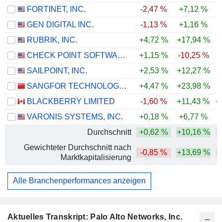
FORTINET, INC.
-2,47 %
+7,12 %
+
GEN DIGITAL INC.
-1,13 %
+1,16 %
RUBRIK, INC.
+4,72 %
+17,94 %
CHECK POINT SOFTWARE TECHNOLOGIES LTD.
+1,15 %
-10,25 %
-
SAILPOINT, INC.
+2,53 %
+12,27 %
SANGFOR TECHNOLOGIES INC.
+4,47 %
+23,98 %
+
BLACKBERRY LIMITED
-1,60 %
+11,43 %
+
VARONIS SYSTEMS, INC.
+0,18 %
+6,77 %
-
Durchschnitt
+0,62 %
+10,16 %
+
Gewichteter Durchschnitt nach
-0,85 %
+13,69 %
+
Marktkapitalisierung
Alle Branchenperformances anzeigen
Aktuelles Transkript: Palo Alto Networks, Inc.