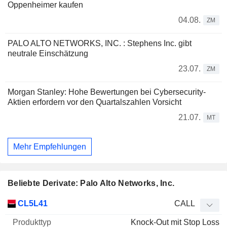
Oppenheimer kaufen
04.08.
ZM
PALO ALTO NETWORKS, INC. : Stephens Inc. gibt
neutrale Einschätzung
23.07.
ZM
Morgan Stanley: Hohe Bewertungen bei Cybersecurity-
Aktien erfordern vor den Quartalszahlen Vorsicht
21.07.
MT
Mehr Empfehlungen
Beliebte Derivate: Palo Alto Networks, Inc.
WKN
Typ
Produkttyp
Elastizität
Parität
Kurs
CL5L41
CALL
Knock-Out mit Stop Loss