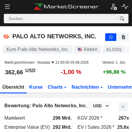
PALO ALTO NETWORKS, INC.
362,66
$
-1,00 %
PALO ALTO NETWORKS, INC.
Kurs Palo Alto Networks, Inc.
Aktien
A1JZ0Q
Markt geschlossen -
Nasdaq
22:00:00 05.08.2026
Veränd. 1. Jan.
USD
-1,00 %
362,66
+96,88 %
Übersicht
Kurse
Charts
Nachrichten
Unterneh
Bewertung: Palo Alto Networks, Inc.
Marktwert
296 Mrd.
KGV 2026 *
267x
Enterprise Value (EV)
292 Mrd.
EV / Sales 2026 *
25,6x