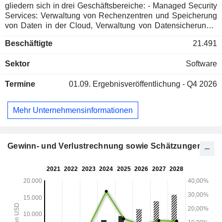
gliedern sich in drei Geschäftsbereiche: - Managed Security
Services: Verwaltung von Rechenzentren und Speicherung
von Daten in der Cloud, Verwaltung von Datensicherungs-
und Wiederherstellungsprozessen, Echtzeitverwaltung und
Beschäftigte
21.491
-überwachung von IT-Infrastrukturen und Anwendungen
usw.; - Entwicklung von Cybersicherheitslösungen:
Sektor
Software
Softwarelösungen zur Erkennung von Bedrohungen und
Eindringlingen, zum Schutz vor Schadprogrammen, zur
Termine
01.09.
Ergebnisveröffentlichung - Q4 2026
Sicherung von Daten, Netzwerken und Computersystemen
(Antivirus, Anti-Spam, Webfilter, Firewalls usw.); -
Sicherheitsberatungsdienste: Schulungen und Updates zu
Mehr Unternehmensinformationen
Bedrohungen vor, während und nach Angriffen,
Risikomanagement usw. Der Nettoumsatz verteilt sich
geografisch wie folgt: Amerika (67,3 %), Europa/Naher
Osten/Afrika (20,8 %) und Asien/Pazifik (11,9 %).
Gewinn- und Verlustrechnung sowie Schätzungen