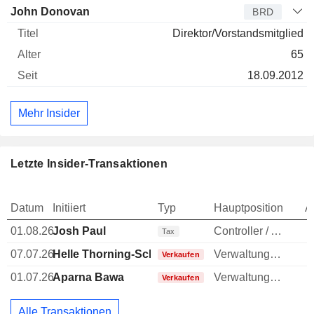
John Donovan
BRD
Direktor/Vorstandsmitglied
65
18.09.2012
Mehr Insider
Letzte Insider-Transaktionen
Datum
Initiiert
Typ
Hauptposition
A
01.08.26
Josh Paul
Controller / Auditor
-
Tax
07.07.26
Helle Thorning-Schmidt
Verwaltungsratsmitglied
Verkaufen
01.07.26
Aparna Bawa
Verwaltungsratsmitglied
Verkaufen
Alle Transaktionen