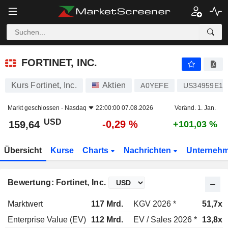
FORTINET, INC.
159,64
$
-0,29 %
FORTINET, INC.
Kurs Fortinet, Inc.
Aktien
A0YEFE
US34959E10
Markt geschlossen -
Nasdaq
22:00:00 07.08.2026
Veränd. 1. Jan.
USD
-0,29 %
159,64
+101,03 %
Übersicht
Kurse
Charts
Nachrichten
Unterneh
Bewertung: Fortinet, Inc.
Marktwert
117 Mrd.
KGV 2026 *
51,7x
Enterprise Value (EV)
112 Mrd.
EV / Sales 2026 *
13,8x