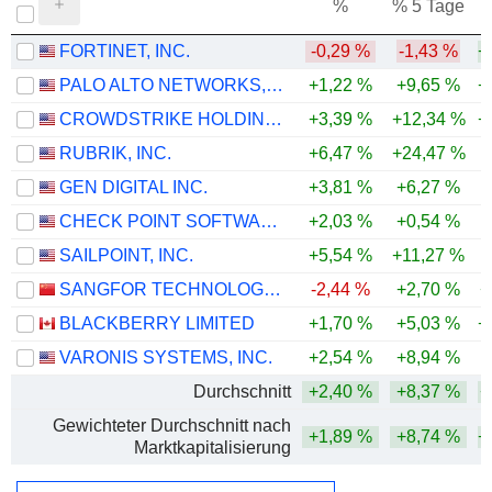
%
% 5 Tage
%
FORTINET, INC.
-0,29 %
-1,43 %
+
PALO ALTO NETWORKS, INC.
+1,22 %
+9,65 %
+
CROWDSTRIKE HOLDINGS, INC.
+3,39 %
+12,34 %
+
RUBRIK, INC.
+6,47 %
+24,47 %
GEN DIGITAL INC.
+3,81 %
+6,27 %
CHECK POINT SOFTWARE TECHNOLOGIES LTD.
+2,03 %
+0,54 %
-
SAILPOINT, INC.
+5,54 %
+11,27 %
SANGFOR TECHNOLOGIES INC.
-2,44 %
+2,70 %
+
BLACKBERRY LIMITED
+1,70 %
+5,03 %
+
VARONIS SYSTEMS, INC.
+2,54 %
+8,94 %
-
Durchschnitt
+2,40 %
+8,37 %
+
Gewichteter Durchschnitt nach
+1,89 %
+8,74 %
+
Marktkapitalisierung