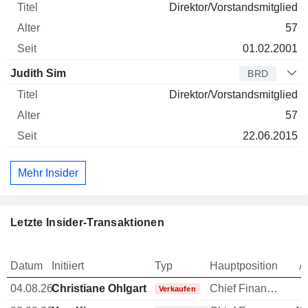
Direktor/Vorstandsmitglied
57
01.02.2001
Judith Sim
BRD
Direktor/Vorstandsmitglied
57
22.06.2015
Mehr Insider
Letzte Insider-Transaktionen
Datum
Initiiert
Typ
Hauptposition
A
04.08.26
Christiane Ohlgart
Chief Financial Officer (CFO)
Verkaufen