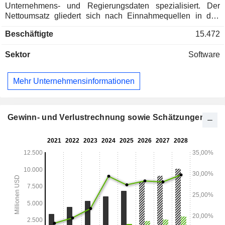
Unternehmens- und Regierungsdaten spezialisiert. Der
Nettoumsatz gliedert sich nach Einnahmequellen in den
Verkauf von Dienstleistungen (67,4 %) und Produkten (32,6
Beschäftigte
15.472
%). Geografisch verteilt sich der Nettoumsatz wie folgt:
Vereinigte Staaten (28,4 %), Amerika (11,3 %),
Sektor
Software
Europa/Naher Osten/Afrika (41,7 %) und Asien/Pazifik (18,6
%).
Mehr Unternehmensinformationen
Gewinn- und Verlustrechnung sowie Schätzungen