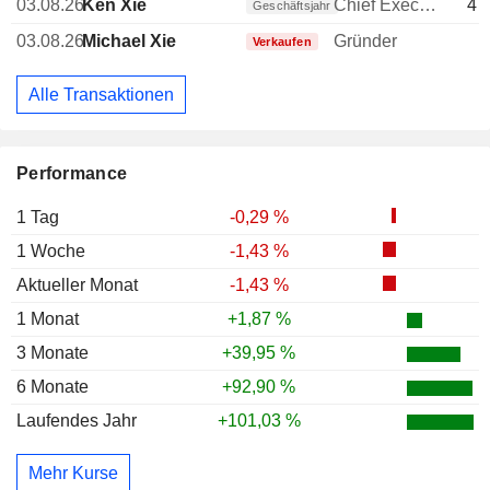
03.08.26
Ken Xie
Chief Executive Officer (CEO)
47
Geschäftsjahr
03.08.26
Michael Xie
Gründer
-
Verkaufen
Alle Transaktionen
Performance
1 Tag
-0,29 %
1 Woche
-1,43 %
Aktueller Monat
-1,43 %
1 Monat
+1,87 %
3 Monate
+39,95 %
6 Monate
+92,90 %
Laufendes Jahr
+101,03 %
Mehr Kurse