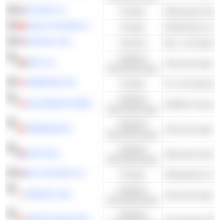
FUGRO N.V.
Energie
JINLEI TECHNOLOGY CO., LTD.
Energie
Windsysteme und
ARCOSA, INC.
Industrie
Bau- und Ingenie
Kollektive
EDP, S.A.
Stromversorger -
Dienstleistungen
ENBRIDGE INC.
Energie
Kollektive
ALGONQUIN POWER & UTILITIES CORP.
Multiline Versorge
Dienstleistungen
Kollektive
VERBUND AG
Stromversorger -
Dienstleistungen
Kollektive
VOLTALIA
Dienstleistungen
SIF HOLDING N.V.
Energie
Windsysteme und
Kollektive
RENOVA, INC.
Stromversorger -
Dienstleistungen
Kollektive
NORTHLAND POWER INC.
Erneuerbare IPP