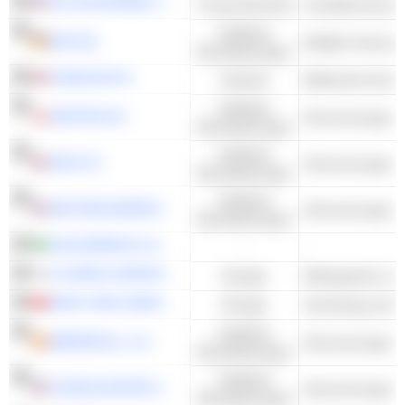
HA SUSTAINABLE INFRASTRUCTURE CAPITAL, INC.
Finanzwirtschaft
Kollektive
EON SE
Multiline Versorge
Dienstleistungen
CADELER A/S
Industrie
Elektrische Konst
Kollektive
ORSTED A/S
Stromversorger -
Dienstleistungen
Kollektive
SSE PLC
Stromversorger -
Dienstleistungen
Kollektive
NEXTERA ENERGY
Stromversorger -
Dienstleistungen
AXIA ENERGIA S.A.
-
-
CS WIND CORPORATION
Energie
Windsysteme und
MING YANG SMART ENERGY GROUP LIMITED
Energie
Kollektive
IBERDROLA, S.A.
Stromversorger -
Dienstleistungen
Kollektive
CONSOLIDATED EDISON, INC.
Stromversorger -
Dienstleistungen