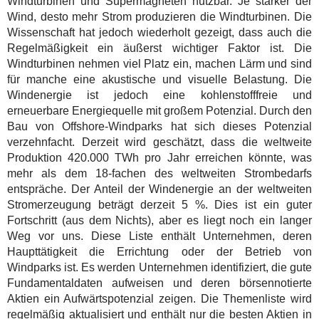
Windturbinen und Supermagneten nutzbar. Je stärker der
Wind, desto mehr Strom produzieren die Windturbinen. Die
Wissenschaft hat jedoch wiederholt gezeigt, dass auch die
Regelmäßigkeit ein äußerst wichtiger Faktor ist. Die
Windturbinen nehmen viel Platz ein, machen Lärm und sind
für manche eine akustische und visuelle Belastung. Die
Windenergie ist jedoch eine kohlenstofffreie und
erneuerbare Energiequelle mit großem Potenzial. Durch den
Bau von Offshore-Windparks hat sich dieses Potenzial
verzehnfacht. Derzeit wird geschätzt, dass die weltweite
Produktion 420.000 TWh pro Jahr erreichen könnte, was
mehr als dem 18-fachen des weltweiten Strombedarfs
entspräche. Der Anteil der Windenergie an der weltweiten
Stromerzeugung beträgt derzeit 5 %. Dies ist ein guter
Fortschritt (aus dem Nichts), aber es liegt noch ein langer
Weg vor uns. Diese Liste enthält Unternehmen, deren
Haupttätigkeit die Errichtung oder der Betrieb von
Windparks ist. Es werden Unternehmen identifiziert, die gute
Fundamentaldaten aufweisen und deren börsennotierte
Aktien ein Aufwärtspotenzial zeigen. Die Themenliste wird
regelmäßig aktualisiert und enthält nur die besten Aktien in