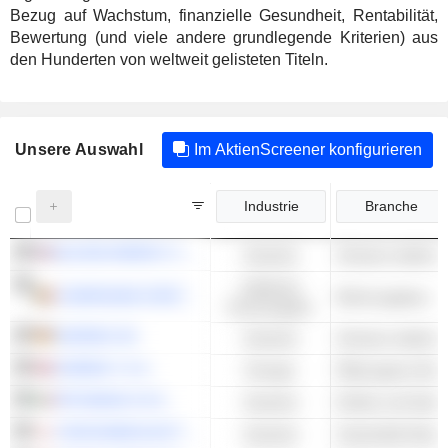
Bezug auf Wachstum, finanzielle Gesundheit, Rentabilität,
Bewertung (und viele andere grundlegende Kriterien) aus
den Hunderten von weltweit gelisteten Titeln.
Unsere Auswahl
Im AktienScreener konfigurieren
Industrie
Branche
BLOOM ENERGY CORPORATION
Industrie
Zyklische
COMPAGNIE D'ENTREPRISES CFE SA
Wohnungsbau - 
Konsumgüter
NORDEX SE
Industrie
SUBSEA 7 S.A.
Energie
Ölbezogene Diens
PRYSMIAN S.P.A.
Industrie
Drähte und Kabel
YOKOGAWA ELECTRIC CORPORATION
Industrie