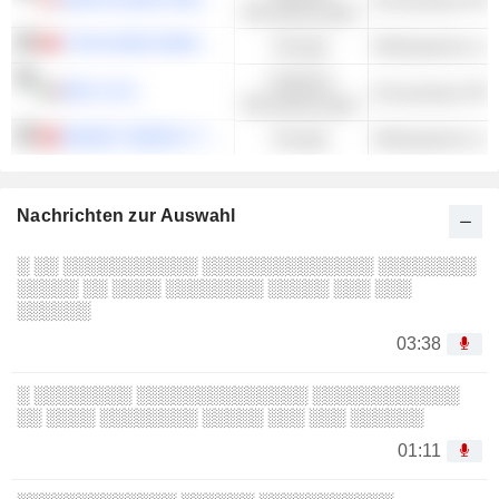
Dienstleistungen
TITAN WIND ENERGY (SUZHOU) CO.,LTD
Energie
Windsysteme und
Kollektive
ERG S.P.A.
Erneuerbare IPP
Dienstleistungen
WINDEY ENERGY TECHNOLOGY GROUP CO., LTD.
Energie
Windsysteme und
Nachrichten zur Auswahl
░ ░░ ░░░░░░░░░░░ ░░░░░░░░░░░░░░ ░░░░░░░░
░░░░░ ░░ ░░░░ ░░░░░░░░ ░░░░░ ░░░ ░░░
░░░░░░
03:38
░ ░░░░░░░░ ░░░░░░░░░░░░░░ ░░░░░░░░░░░░
░░ ░░░░ ░░░░░░░░ ░░░░░ ░░░ ░░░ ░░░░░░
01:11