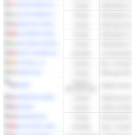
VESTAS WIND SYSTEMS A/S
Energie
Windsysteme und
SUZLON ENERGY LIMITED
Energie
Windsysteme und
AKER SOLUTIONS ASA
Energie
Ölbezogene Diens
GOLDWIND SCIENCE&TECHNOLOGY CO., LTD.
Energie
Windsysteme und
INOX WIND LIMITED
Energie
Windsysteme und
GURIT HOLDING AG
Rohstoffe
Grundchemikalien
ACCIONA, S.A.
Industrie
Bau- und Ingenie
SAIPEM SPA
Energie
Kollektive
ENGIE
Multiline Versorge
Dienstleistungen
AMERICAN SUPERCONDUCTOR CORPORATION
Industrie
NEXANS
Industrie
Drähte und Kabel
BONHEUR ASA
Energie
RIYUE HEAVY INDUSTRY CO.,LTD
Rohstoffe