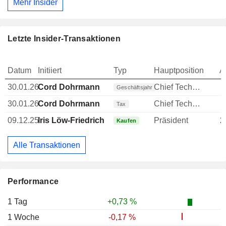
Mehr Insider
Letzte Insider-Transaktionen
Datum
Initiiert
Typ
Hauptposition
A
30.01.26
Cord Dohrmann
Chief Technology Officer (CTO)
Geschäftsjahr
30.01.26
Cord Dohrmann
Chief Technology Officer (CTO)
Tax
09.12.25
Iris Löw-Friedrich
Präsident
2
Kaufen
Alle Transaktionen
Performance
1 Tag
+0,73 %
1 Woche
-0,17 %