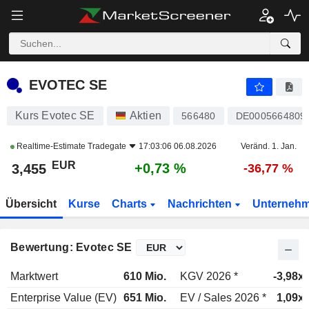
EVOTEC SE
3,455
€
+0,73 %
EVOTEC SE
Kurs Evotec SE
Aktien
566480
DE0005664809
Realtime-Estimate
Tradegate
17:03:06 06.08.2026
Veränd. 1. Jan.
EUR
+0,73 %
3,455
-36,77 %
Übersicht
Kurse
Charts
Nachrichten
Unterneh
Bewertung: Evotec SE
Marktwert
610 Mio.
KGV 2026 *
-3,98x
Enterprise Value (EV)
651 Mio.
EV / Sales 2026 *
1,09x