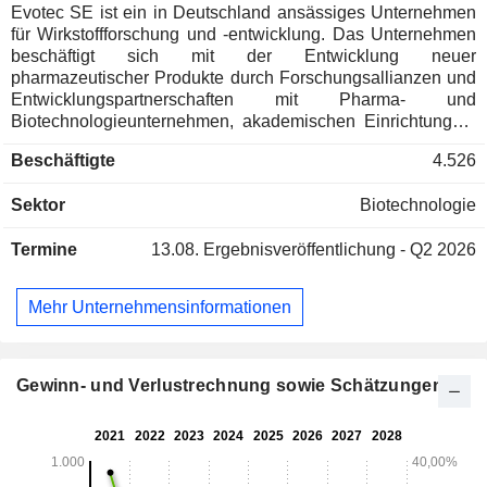
Evotec SE ist ein in Deutschland ansässiges Unternehmen
für Wirkstoffforschung und -entwicklung. Das Unternehmen
beschäftigt sich mit der Entwicklung neuer
pharmazeutischer Produkte durch Forschungsallianzen und
Entwicklungspartnerschaften mit Pharma- und
Biotechnologieunternehmen, akademischen Einrichtungen,
Patientenorganisationen und Risikokapitalgesellschaften.
Beschäftigte
4.526
Die Lösungen für die Wirkstoffforschung werden in Form von
Honorarverträgen, integrierten Wirkstoffforschungsallianzen,
Sektor
Biotechnologie
Entwicklungspartnerschaften, Lizenzierung von
Wirkstoffkandidaten und Beratungsvereinbarungen
Termine
13.08.
Ergebnisveröffentlichung - Q2 2026
angeboten. Evotec SE ist in einer Reihe von Bereichen tätig,
darunter Neurowissenschaften, Diabetes und
Komplikationen bei Diabetes, Schmerzen und
Mehr Unternehmensinformationen
Entzündungen, Onkologie, Infektionskrankheiten,
Atemwegserkrankungen und Fibrose. Die Pipeline von
Evotec SE umfasst eine Reihe von Therapiegebieten,
darunter ZNS-Schlafstörungen, chronischer Husten,
Gewinn- und Verlustrechnung sowie Schätzungen
Immunologie und Entzündungen, Frauengesundheit,
Endometriose, Nephrologie, dermatologische
Erkrankungen, fibrotische Erkrankungen und antivirale
Mittel, um nur einige zu nennen.