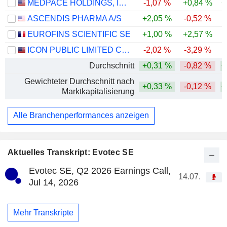
MEDPACE HOLDINGS, INC.
-1,07 %
+0,84 %
+
ASCENDIS PHARMA A/S
+2,05 %
-0,52 %
EUROFINS SCIENTIFIC SE
+1,00 %
+2,57 %
ICON PUBLIC LIMITED COMPANY
-2,02 %
-3,29 %
Durchschnitt
+0,31 %
-0,82 %
+
Gewichteter Durchschnitt nach
+0,33 %
-0,12 %
+
Marktkapitalisierung
Alle Branchenperformances anzeigen
Aktuelles Transkript: Evotec SE
Evotec SE, Q2 2026 Earnings Call,
14.07.
Jul 14, 2026
Mehr Transkripte