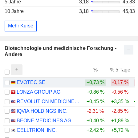
5 Jahre
3,18
45,83
10 Jahre
3,18
45,83
Mehr Kurse
Biotechnologie und medizinische Forschung -
Andere
%
% 5 Tage
%
EVOTEC SE
+0,73 %
-0,17 %
-
LONZA GROUP AG
+0,86 %
-0,56 %
REVOLUTION MEDICINES, INC.
+0,45 %
+3,35 %
+
IQVIA HOLDINGS INC.
-2,31 %
-2,85 %
+
BEONE MEDICINES AG
+0,40 %
+1,89 %
CELLTRION, INC.
+2,42 %
+5,72 %
+