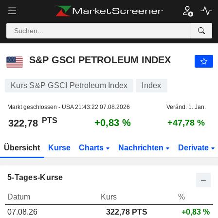
S&P GSCI PETROLEUM INDEX
322,78
PTS
+0,83 %
S&P GSCI PETROLEUM INDEX
Kurs S&P GSCI Petroleum Index
Index
Markt geschlossen - USA
21:43:22 07.08.2026
Veränd. 1. Jan.
PTS
+0,83 %
322,78
+47,78 %
Übersicht
Kurse
Charts
Nachrichten
Derivate
5-Tages-Kurse
Datum
Kurs
%
07.08.26
322,78 PTS
+0,83 %