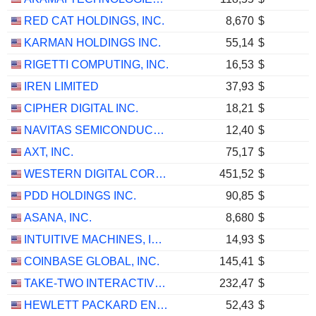
RED CAT HOLDINGS, INC.
8,670
$
KARMAN HOLDINGS INC.
55,14
$
RIGETTI COMPUTING, INC.
16,53
$
IREN LIMITED
37,93
$
CIPHER DIGITAL INC.
18,21
$
NAVITAS SEMICONDUCTOR CORPORATION
12,40
$
AXT, INC.
75,17
$
WESTERN DIGITAL CORPORATION
451,52
$
PDD HOLDINGS INC.
90,85
$
ASANA, INC.
8,680
$
INTUITIVE MACHINES, INC.
14,93
$
COINBASE GLOBAL, INC.
145,41
$
TAKE-TWO INTERACTIVE SOFTWARE, INC.
232,47
$
HEWLETT PACKARD ENTERPRISE COMPANY
52,43
$