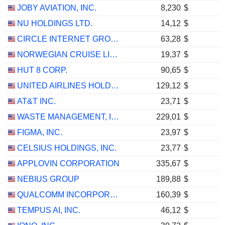
JOBY AVIATION, INC.
8,230
$
NU HOLDINGS LTD.
14,12
$
CIRCLE INTERNET GROUP, INC.
63,28
$
NORWEGIAN CRUISE LINE HOLDINGS LTD.
19,37
$
HUT 8 CORP.
90,65
$
UNITED AIRLINES HOLDINGS, INC.
129,12
$
AT&T INC.
23,71
$
WASTE MANAGEMENT, INC.
229,01
$
FIGMA, INC.
23,97
$
CELSIUS HOLDINGS, INC.
23,77
$
APPLOVIN CORPORATION
335,67
$
NEBIUS GROUP
189,88
$
QUALCOMM INCORPORATED
160,39
$
TEMPUS AI, INC.
46,12
$