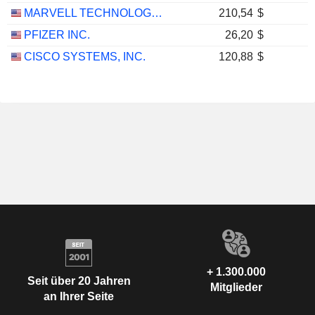
MARVELL TECHNOLOGY GROUP LTD
210,54
$
PFIZER INC.
26,20
$
CISCO SYSTEMS, INC.
120,88
$
+ 1.300.000
Seit über 20 Jahren
Mitglieder
an Ihrer Seite