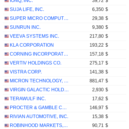
IONQ, INC.
39,72
$
SUJA LIFE, INC.
6,350
$
SUPER MICRO COMPUTER, INC.
29,38
$
SUNRUN INC.
9,380
$
VEEVA SYSTEMS INC.
217,80
$
KLA CORPORATION
193,22
$
CORNING INCORPORATED
157,18
$
VERTIV HOLDINGS CO.
275,17
$
VISTRA CORP.
141,38
$
MICRON TECHNOLOGY, INC.
881,47
$
VIRGIN GALACTIC HOLDINGS, INC.
2,930
$
TERAWULF INC.
17,62
$
PROCTER & GAMBLE COMPANY
146,97
$
RIVIAN AUTOMOTIVE, INC.
15,38
$
ROBINHOOD MARKETS, INC.
90,71
$