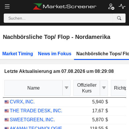
Nachbörsliche Top/ Flop - Nordamerika
Market Timing
News im Fokus
Nachbörsliche Tops/ Fl
Letzte Aktualisierung am 07.08.2026 um 08:29:08
Offizieller
Name
Richtpr
Kurs
CVRX, INC.
5,940
$
THE TRADE DESK, INC.
17,67
$
SWEETGREEN, INC.
5,870
$
AKAMAI TECHNOLOGIES, INC.
118,55
$