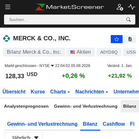
MERCK & CO., INC.
128,33
$
+0,26 %
MERCK & CO., INC.
Bilanz Merck & Co., Inc.
Aktien
A0YD8Q
US58
Markt geschlossen -
NYSE
22:04:02 05.08.2026
Veränd. 1. Jan.
USD
+0,26 %
128,33
+21,92 %
Übersicht
Kurse
Charts
Nachrichten
Unterneh
Analystenprognosen
Gewinn- und Verlustrechnung
Bilanz
Gewinn- und Verlustrechnung
Bilanz
Cashflow
Fin
Jährlich