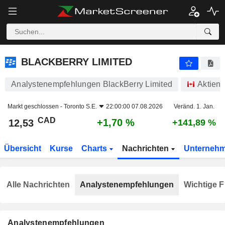
BLACKBERRY LIMITED
12,53
$
+1,70 %
BLACKBERRY LIMITED
Analystenempfehlungen BlackBerry Limited
Aktien
Markt geschlossen -
Toronto S.E.
22:00:00 07.08.2026
Veränd. 1. Jan.
CAD
+1,70 %
12,53
+141,89 %
Übersicht
Kurse
Charts
Nachrichten
Unterneh
Alle Nachrichten
Analystenempfehlungen
Wichtige F
Analystenempfehlungen