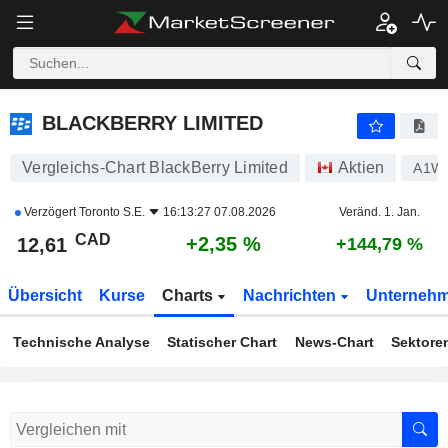
BLACKBERRY LIMITED
12,61
$
+2,35 %
BLACKBERRY LIMITED
Vergleichs-Chart BlackBerry Limited
Aktien
A1W
Verzögert
Toronto S.E.
16:13:27 07.08.2026
Veränd. 1. Jan.
CAD
+2,35 %
12,61
+144,79 %
Übersicht
Kurse
Charts
Nachrichten
Unterneh
Technische Analyse
Statischer Chart
News-Chart
Sektore