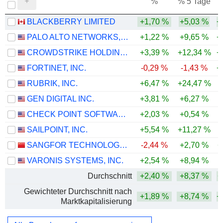
%
% 5 Tage
%
BLACKBERRY LIMITED
+1,70 %
+5,03 %
+
PALO ALTO NETWORKS, INC.
+1,22 %
+9,65 %
+
CROWDSTRIKE HOLDINGS, INC.
+3,39 %
+12,34 %
+
FORTINET, INC.
-0,29 %
-1,43 %
+
RUBRIK, INC.
+6,47 %
+24,47 %
GEN DIGITAL INC.
+3,81 %
+6,27 %
CHECK POINT SOFTWARE TECHNOLOGIES LTD.
+2,03 %
+0,54 %
-
SAILPOINT, INC.
+5,54 %
+11,27 %
SANGFOR TECHNOLOGIES INC.
-2,44 %
+2,70 %
+
VARONIS SYSTEMS, INC.
+2,54 %
+8,94 %
-
Durchschnitt
+2,40 %
+8,37 %
+
Gewichteter Durchschnitt nach
+1,89 %
+8,74 %
+
Marktkapitalisierung