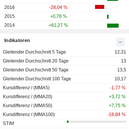
2016
-28,04 %
2015
+0,78 %
2014
+61,27 %
2013
-33,05 %
Indikatoren
2012
-20,27 %
Gleitender Durchschnitt 5 Tage
2011
-74,51 %
12,31
Gleitender Durchschnitt 20 Tage
2010
-18,25 %
13
Gleitender Durchschnitt 50 Tage
2009
+43,49 %
13,5
Gleitender Durchschnitt 100 Tage
2008
-56,02 %
10,17
Kursdifferenz / (MMA5)
2007
+126,63 %
-1,77 %
Kursdifferenz / (MMA20)
2006
+94,14 %
+3,72 %
Kursdifferenz / (MMA50)
2005
-22,30 %
+7,75 %
Kursdifferenz / (MMA100)
2004
+127,81 %
-18,84 %
STIM
2003
+319,95 %