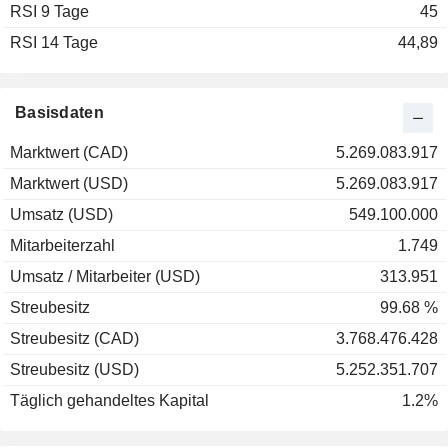
RSI 9 Tage
2002
-45,36 %
45
RSI 14 Tage
2001
-68,64 %
44,89
2000
+80,66 %
1999
+550,73 %
Basisdaten
1998
+46,43 %
Marktwert (CAD)
5.269.083.917
1997
-23,91 %
Marktwert (USD)
5.269.083.917
Umsatz (USD)
549.100.000
Mitarbeiterzahl
1.749
Umsatz / Mitarbeiter (USD)
313.951
Streubesitz
99.68 %
Streubesitz (CAD)
3.768.476.428
Streubesitz (USD)
5.252.351.707
Täglich gehandeltes Kapital
1.2%