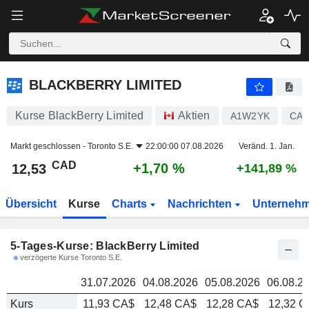
BLACKBERRY LIMITED
12,53
BLACKBERRY LIMITED
Kurse BlackBerry Limited
Aktien
A1W2YK
CA0
Markt geschlossen -
Toronto S.E.
22:00:00 07.08.2026
Veränd. 1. Jan.
CAD
+1,70 %
12,53
+141,89 %
Übersicht
Kurse
Charts
Nachrichten
Unterneh
5-Tages-Kurse: BlackBerry Limited
verzögerte Kurse Toronto S.E.
31.07.2026
04.08.2026
05.08.2026
06.08.2
Kurs
11,93 CA$
12,48 CA$
12,28 CA$
12,32 