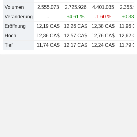
Volumen
2.555.073
2.725.926
4.401.035
2.355.9
Veränderung
-
+4,61 %
-1,60 %
+0,33 
Eröffnung
12,19 CA$
12,26 CA$
12,38 CA$
11,96 C
Hoch
12,36 CA$
12,57 CA$
12,76 CA$
12,62 
Tief
11,74 CA$
12,17 CA$
12,24 CA$
11,79 C