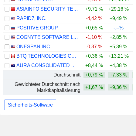
ASIAINFO SECURITY TECHNOLOGIES CO.,LTD.
+9,71 %
+29,16 %
+
RAPID7, INC.
-4,42 %
+9,49 %
POSITIVE GROUP
+0,65 %
-.--%
COGNYTE SOFTWARE LTD.
-1,10 %
+2,85 %
ONESPAN INC.
-0,37 %
+5,39 %
BTQ TECHNOLOGIES CORP.
+0,36 %
+13,21 %
-
AURA CONSOLIDATED GROUP, INC.
+8,44 %
+4,38 %
Durchschnitt
+0,79 %
+7,33 %
Gewichteter Durchschnitt nach
+1,67 %
+9,36 %
Marktkapitalisierung
Sicherheits-Software