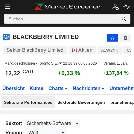
BLACKBERRY LIMITED
12,32
$
+0,33 %
BLACKBERRY LIMITED
Sektor BlackBerry Limited
Aktien
A1W2YK
CA
Markt geschlossen -
Toronto S.E.
22:18:39 06.08.2026
Veränd. 1. Jan.
CAD
+0,33 %
12,32
+137,84 %
Übersicht
Kurse
Charts
Nachrichten
Unterneh
Sektorale Performances
Sektorale Bewertungen
branchensp
Sektor:
Region: