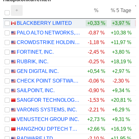
V
%
% 5 Tage
BLACKBERRY LIMITED
+0,33 %
+3,97 %
-
PALO ALTO NETWORKS, INC.
-0,87 %
+10,38 %
CROWDSTRIKE HOLDINGS, INC.
-1,18 %
+11,97 %
FORTINET, INC.
-2,45 %
+3,80 %
RUBRIK, INC.
-0,25 %
+18,19 %
GEN DIGITAL INC.
+0,54 %
+2,97 %
CHECK POINT SOFTWARE TECHNOLOGIES LTD.
-0,06 %
-2,30 %
SAILPOINT, INC.
-0,90 %
+9,34 %
+
SANGFOR TECHNOLOGIES INC.
-1,53 %
+20,81 %
+
VARONIS SYSTEMS, INC.
-2,21 %
+6,29 %
VENUSTECH GROUP INC.
+2,73 %
+9,31 %
+
HANGZHOU DPTECH TECHNOLOGIES CO.,LTD.
+2,66 %
+16,19 %
+
RADWARE LTD.
-2,10 %
+11,95 %