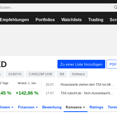
Empfehlungen
Portfolios
Watchlists
Trading
Scr
ED
Zu einer Liste hinzufügen
PDF-
n
A1W2YK
CA09228F1036
BB
Software
5 Tage
Veränd. 1. Jan.
20.07.
Finanzwerte ziehen den TSX ins Minus; Nervosität wegen Nahost bleibt
,45 %
+142,86 %
17.07.
TSX rutscht ab - Tech-Ausverkauf belastet
ehmen
Finanzen
Bewertung
Konsens
Ratings
Term