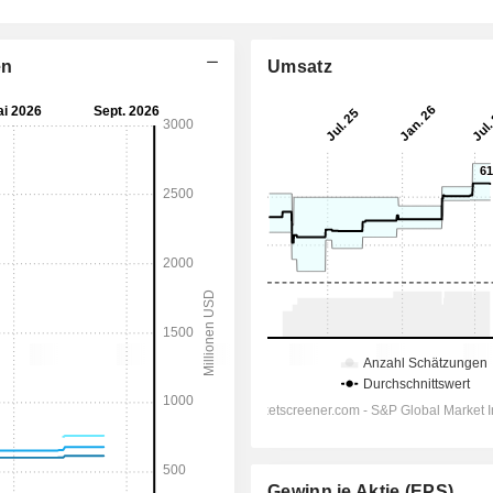
en
Umsatz
Gewinn je Aktie (EPS)