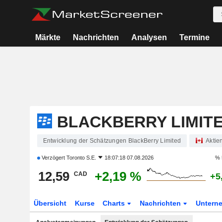
Märkte
Nachrichten
Analysen
Termine
BLACKBERRY LIMIT
Entwicklung der Schätzungen BlackBerry Limited
Aktie
Verzögert
Toronto S.E.
18:07:18 07.08.2026
% 
12,59
+2,19 %
CAD
+5
Übersicht
Kurse
Charts
Nachrichten
Untern