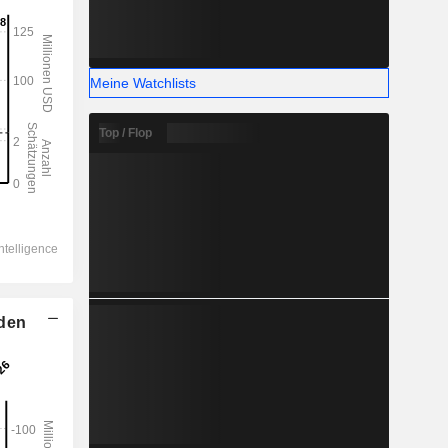
Meine Watchlists
Top / Flop
lden