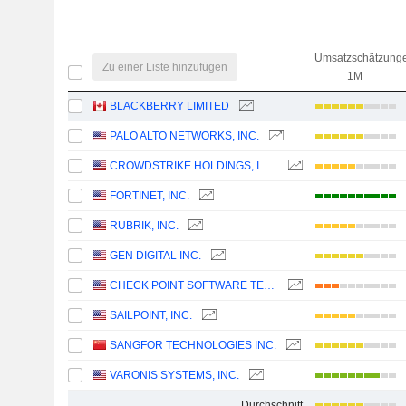
Umsatzschätzung
Zu einer Liste hinzufügen
1M
BLACKBERRY LIMITED
PALO ALTO NETWORKS, INC.
CROWDSTRIKE HOLDINGS, INC.
FORTINET, INC.
RUBRIK, INC.
GEN DIGITAL INC.
CHECK POINT SOFTWARE TECHNOLOGIES LTD.
SAILPOINT, INC.
SANGFOR TECHNOLOGIES INC.
VARONIS SYSTEMS, INC.
Durchschnitt