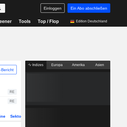
Einloggen
Ein Abo abschließen
eener
Tools
Top / Flop
Edition Deutschland
Indizes
Europa
Amerika
Asien
Bericht
RE
RE
ine
Sektor
Derivate
ETFs