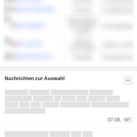
Rohstoffe
Grundchemikalien
WASTE MANAGEMENT, INC.
Industrie
Nicht-zyklische
3M COMPANY
Konsumgüter
Konsumgüterkon
und DL
Zyklische
FDJ UNITED
Kasinos und Glüc
Konsumgüter
AIR PRODUCTS & CHEMICALS, INC.
Rohstoffe
Industrielles Gas
Nachrichten zur Auswahl
░░░░░░░ ░░░░░░ ░░░░░░░░░░░ ░░░░░░░
░░░░░░░░ ░░░░░░ ░░ ░░░░ ░░░ ░░░░░ ░░░░
░░░░ ░░░ ░░░ ░░░░░ ░░░░░░░░░ ░░░░░░░░░░░
░░░░░░░░░░░░
07.08.
MT
░░░░░░░░░░░░░ ░░░░░░ ░░░ ░░░