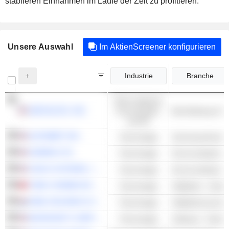
stabileren Einnahmen im Laufe der Zeit zu profitieren.
Unsere Auswahl
Im AktienScreener konfigurieren
Industrie
Branche
Nicht-zyklische
H&R BLOCK, INC.
Konsumgüter
Buchhaltung & St
und DL
ALPHABET INC.
Technologie
Suchmaschinen
GARMIN LTD.
Technologie
CISCO SYSTEMS, INC.
Technologie
TSMC (TAIWAN SEMICONDUCTOR MANUFACTURING COMPANY)
Technologie
Halbleiter - Ander
ASML HOLDING N.V.
Technologie
MICROSOFT CORPORATION
Technologie
Software - Ander