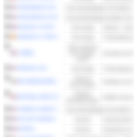
TRANSMEDICS GROUP, INC.
Gesundheitspflege
UNITEDHEALTH GROUP INC.
Gesundheitspflege
DASSAULT SYSTÈMES SE
Technologie
Software - Ander
AMADEUS IT GROUP, S.A.
Technologie
Nicht-zyklische
L'ORÉAL
Konsumgüter
Kosmetik und Pa
und DL
VERISIGN. INC.
Technologie
Zyklische
MFE-MEDIAFOREUROPE N.V.
Rundfunk und Fe
Konsumgüter
Kollektive
NATIONAL GRID PLC
Multiline Versorge
Dienstleistungen
THERMO FISHER SCIENTIFIC, INC.
Gesundheitspflege
FACTSET RESEARCH SYSTEMS, INC.
Industrie
SAFRAN
Industrie
Herstellung von F