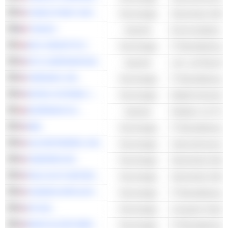
CHECK POINT SOFTWARE TECHNOLOGIES LTD.
Technologie
Sicherheits-Softw
THALES
Industrie
NCC GROUP PLC
Technologie
RTX CORPORATION
Industrie
VERISIGN. INC.
Technologie
MITEK SYSTEMS, INC.
Technologie
Mobile Anwendun
EXPERIAN PLC
Industrie
Anbieter von Fin
IBM
Technologie
A10 NETWORKS, INC.
Technologie
Unternehmenssof
ONESPAN INC.
Technologie
Sicherheits-Softw
PALO ALTO NETWORKS, INC.
Technologie
Sicherheits-Softw
SCIENCE APPLICATIONS INTERNATIONAL CORPORATION
Technologie
HP INC.
Technologie
Computer-Hardwa
BOOZ ALLEN HAMILTON HOLDING CORPORATION
Technologie