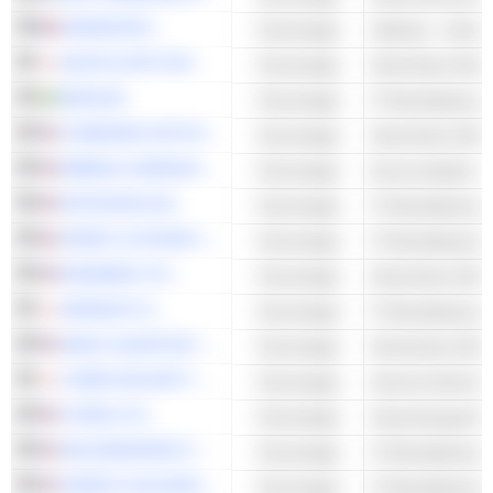
VERIMATRIX
Technologie
Software - Ander
DIGITAL ARTS INC.
Technologie
Sicherheits-Softw
ENEA AB
Technologie
CYBERARK SOFTWARE LTD.
Technologie
Sicherheits-Softw
RIBBON COMMUNICATIONS INC.
Technologie
INTRUSION INC.
Technologie
VERINT SYSTEMS INC.
Technologie
RADWARE LTD.
Technologie
Sicherheits-Softw
HENNGE K.K.
Technologie
ARQIT QUANTUM INC.
Technologie
Sicherheits-Softw
CYBER SECURITY CLOUD, INC.
Technologie
CYREN LTD.
Technologie
Anwendungssoft
SECUREWORKS CORP.
Technologie
VIRNETX HOLDING CORPORATION
Technologie