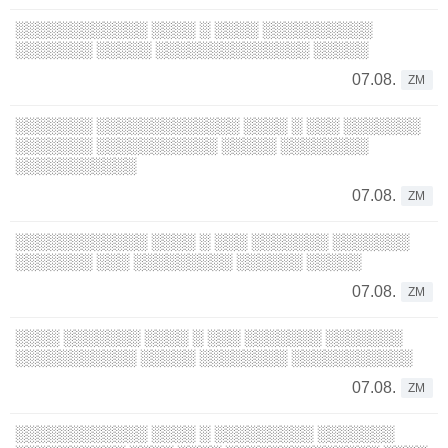
░░░░░░░░░░░░ ░░░░ ░ ░░░░ ░░░░░░░░░░
░░░░░░░ ░░░░░ ░░░░░░░░░░░░░░ ░░░░░
07.08.
ZM
░░░░░░░ ░░░░░░░░░░░░░ ░░░░ ░ ░░░ ░░░░░░░
░░░░░░░ ░░░░░░░░░░░ ░░░░░ ░░░░░░░░
░░░░░░░░░░░
07.08.
ZM
░░░░░░░░░░░░ ░░░░ ░ ░░░ ░░░░░░░ ░░░░░░░
░░░░░░░ ░░░ ░░░░░░░░░ ░░░░░░ ░░░░░
07.08.
ZM
░░░░ ░░░░░░░ ░░░░ ░ ░░░ ░░░░░░░ ░░░░░░░
░░░░░░░░░░░ ░░░░░ ░░░░░░░░ ░░░░░░░░░░░
07.08.
ZM
░░░░░░░░░░░░ ░░░░ ░ ░░░░░░░░░ ░░░░░░░