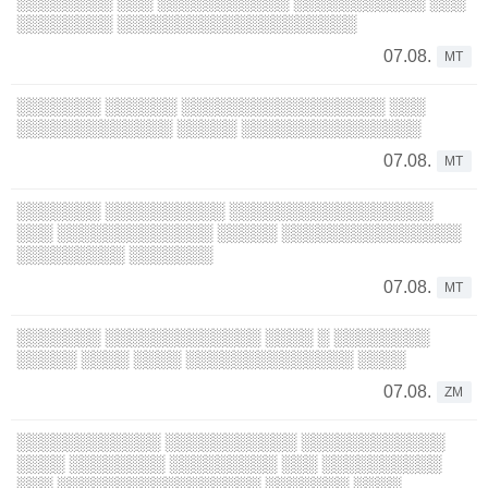
░░░░░░░░ ░░░ ░░░░░░░░░░░ ░░░░░░░░░░░ ░░░
░░░░░░░░ ░░░░░░░░░░░░░░░░░░░░
07.08.
MT
░░░░░░░ ░░░░░░ ░░░░░░░░░░░░░░░░░ ░░░
░░░░░░░░░░░░░ ░░░░░ ░░░░░░░░░░░░░░░
07.08.
MT
░░░░░░░ ░░░░░░░░░░ ░░░░░░░░░░░░░░░░░
░░░ ░░░░░░░░░░░░░ ░░░░░ ░░░░░░░░░░░░░░░
░░░░░░░░░ ░░░░░░░
07.08.
MT
░░░░░░░ ░░░░░░░░░░░░░ ░░░░ ░ ░░░░░░░░
░░░░░ ░░░░ ░░░░ ░░░░░░░░░░░░░░ ░░░░
07.08.
ZM
░░░░░░░░░░░░ ░░░░░░░░░░░ ░░░░░░░░░░░░
░░░░ ░░░░░░░░ ░░░░░░░░░ ░░░ ░░░░░░░░░░
░░░ ░░░░░░░░░░░░░░░░░ ░░░░░░░ ░░░░