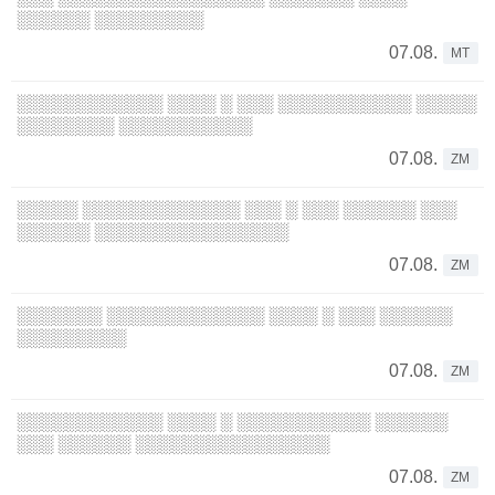
░░░░░░ ░░░░░░░░░
07.08.
MT
░░░░░░░░░░░░ ░░░░ ░ ░░░ ░░░░░░░░░░░ ░░░░░
░░░░░░░░ ░░░░░░░░░░░
07.08.
ZM
░░░░░ ░░░░░░░░░░░░░ ░░░ ░ ░░░ ░░░░░░ ░░░
░░░░░░ ░░░░░░░░░░░░░░░░
07.08.
ZM
░░░░░░░ ░░░░░░░░░░░░░ ░░░░ ░ ░░░ ░░░░░░
░░░░░░░░░
07.08.
ZM
░░░░░░░░░░░░ ░░░░ ░ ░░░░░░░░░░░ ░░░░░░
░░░ ░░░░░░ ░░░░░░░░░░░░░░░░
07.08.
ZM