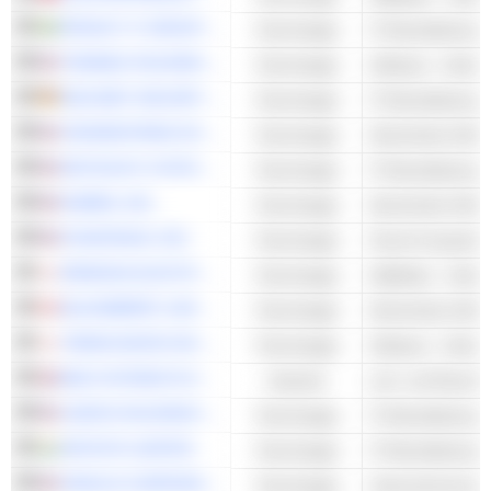
PROACT IT GROUP AB
Technologie
TENABLE HOLDINGS, INC.
Technologie
Software - Ander
SECUNET SECURITY NETWORKS AG
Technologie
CROWDSTRIKE HOLDINGS, INC.
Technologie
Sicherheits-Softw
NETSCOUT SYSTEMS, INC.
Technologie
RUBRIK, INC.
Technologie
Sicherheits-Softw
DYNATRACE, INC.
Technologie
Cloud-Computing
RENESAS ELECTRONICS CORPORATION
Technologie
Halbleiter - Ander
BLACKBERRY LIMITED
Technologie
Sicherheits-Softw
TREND MICRO INCORPORATED
Technologie
Software - Ander
BAE SYSTEMS PLC
Industrie
LEIDOS HOLDINGS, INC.
Technologie
INFOSYS LIMITED
Technologie
ORACLE CORPORATION
Technologie
Unternehmenssof