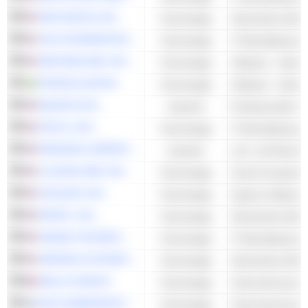
GEN DIGITAL INC.
Technologie
Sicherheits-Softw
CACI INTERNATIONAL INC
Technologie
SENTINELONE, INC.
Technologie
Software - Ander
TRUECALLER AB
Technologie
Software - Ander
EQUIFAX INC.
Industrie
FASTLY, INC.
Technologie
PARSONS CORPORATION
Industrie
CLOUDFLARE, INC.
Technologie
Cloud-Computing
ZSCALER, INC.
Technologie
System-Software
RAPID7, INC.
Technologie
Sicherheits-Softw
AKAMAI TECHNOLOGIES, INC.
Technologie
VARONIS SYSTEMS, INC.
Technologie
Sicherheits-Softw
WALLIX GROUP
Technologie
Unternehmenssof
SSH COMMUNICATIONS SECURITY OYJ
Technologie
Unternehmenssof