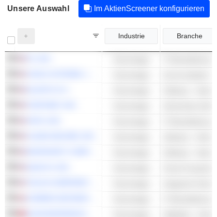
Unsere Auswahl
Im AktienScreener konfigurieren
Industrie
Branche
F5, INC.
Technologie
CISCO SYSTEMS, INC.
Technologie
ELASTIC N.V.
Technologie
Software - Ander
FORTINET, INC.
Technologie
Sicherheits-Softw
OKTA, INC.
Technologie
CLEAR SECURE, INC.
Technologie
Software - Ander
MICROSOFT CORPORATION
Technologie
Software - Ander
QUALYS, INC.
Technologie
Cloud-Computing
TELOS CORPORATION
Technologie
Integrierte Hardw
CORERO NETWORK SECURITY PLC
Technologie
ELAN MICROELECTRONICS CORPORATION
Technologie
Halbleiter - Ander