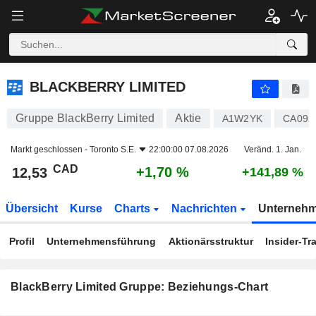
BLACKBERRY LIMITED
12,53
$
+1,70 %
BLACKBERRY LIMITED
Gruppe BlackBerry Limited
Aktie
A1W2YK
CA092
Markt geschlossen -
Toronto S.E.
22:00:00 07.08.2026
Veränd. 1. Jan.
CAD
+1,70 %
12,53
+141,89 %
Übersicht
Kurse
Charts
Nachrichten
Unterneh
Profil
Unternehmensführung
Aktionärsstruktur
Insider-Tr
BlackBerry Limited Gruppe: Beziehungs-Chart