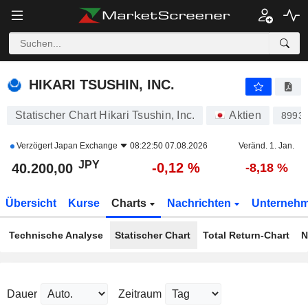
HIKARI TSUSHIN, INC.
40.200,00
¥
-0,12 %
HIKARI TSUSHIN, INC.
Statischer Chart Hikari Tsushin, Inc.
Aktien
8993
Verzögert
Japan Exchange
08:22:50 07.08.2026
Veränd. 1. Jan.
JPY
-0,12 %
40.200,00
-8,18 %
Übersicht
Kurse
Charts
Nachrichten
Unterneh
Technische Analyse
Statischer Chart
Total Return-Chart
N
Dauer
Zeitraum