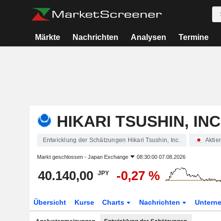
Märkte
Nachrichten
Analysen
Termine
HIKARI TSUSHIN, INC
Entwicklung der Schätzungen Hikari Tsushin, Inc.
Aktie
Markt geschlossen -
Japan Exchange
08:30:00 07.08.2026
40.140,00
-0,27 %
JPY
Übersicht
Kurse
Charts
Nachrichten
Untern