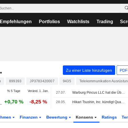
Empfehlungen
Portfolios
Watchlists
Trading
Scr
.
Zu einer Liste hinzufügen
PDF-
n
899393
JP3783420007
9435
Telekommunikation Ausrüstu
% 5 Tage
Veränd. 1. Jan.
27.07.
Warburg Pincus LLC hat die Übernahme einer Beteiligung von 92,9% an J.S.B.Co.,Ltd. (TSE:3480) von Yasuko Oka, Hikari Tsushin, Inc. (TSE:9435), Hikari Tsushin KK Investment Limited Partnership, UH Partners 3, Inc. sowie UH Partners 2 Investment Limited Partnership für rund ¥177 Mrd. abgeschlossen.
+0,70 %
-8,25 %
28.05.
Hikari Tsushin, Inc. kündigt Quartalsdividende an, zahlbar am 14. September 2026
ehmen
Finanzen
Bewertung
Konsens
Ratings
Te