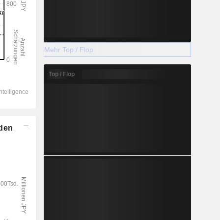
Mehr Top / Flop
Top / Flop
lden