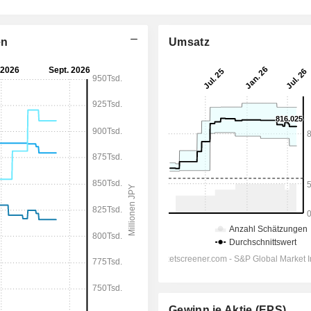
en
Umsatz
Gewinn je Aktie (EPS)