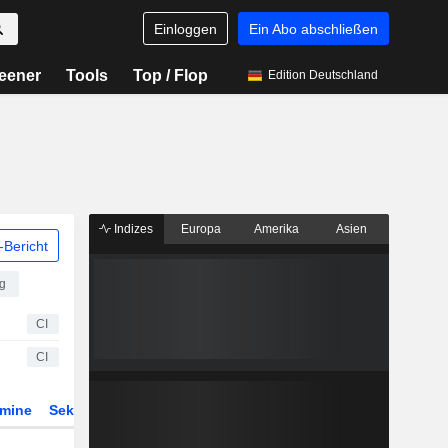
Einloggen
Ein Abo abschließen
eener
Tools
Top / Flop
Edition Deutschland
Indizes
Europa
Amerika
Asien
Bericht
ng
CI
CI
rmine
Sektor
Derivate
ETFs