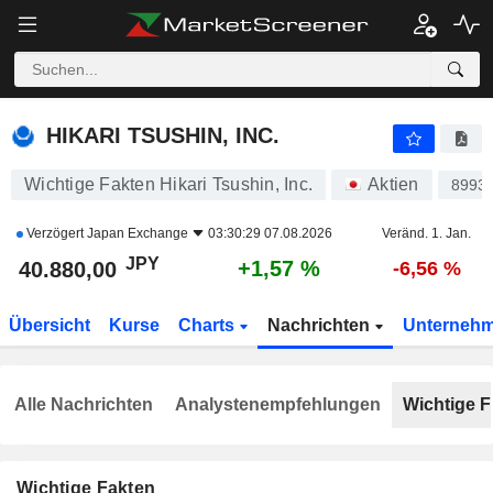
HIKARI TSUSHIN, INC.
40.880,00
¥
+1,57 %
HIKARI TSUSHIN, INC.
Wichtige Fakten Hikari Tsushin, Inc.
Aktien
8993
Verzögert
Japan Exchange
03:30:29 07.08.2026
Veränd. 1. Jan.
JPY
+1,57 %
40.880,00
-6,56 %
Übersicht
Kurse
Charts
Nachrichten
Unterneh
Alle Nachrichten
Analystenempfehlungen
Wichtige F
Wichtige Fakten