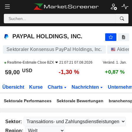
PAYPAL HOLDINGS, INC.
59,00
$
-1,30 %
PAYPAL HOLDINGS, INC.
Sektoraler Konsensus PayPal Holdings, Inc.
Aktien
Realtime-Estimate
Cboe BZX
21:07:21 07.08.2026
Veränd. 1. Jan.
USD
-1,30 %
59,00
+0,87 %
Übersicht
Kurse
Charts
Nachrichten
Unterneh
Sektorale Performances
Sektorale Bewertungen
branchensp
Sektor:
Region: