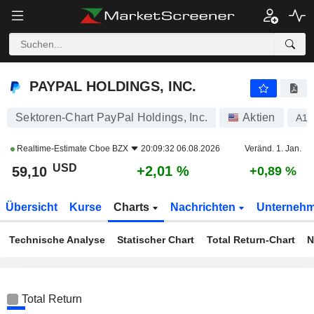
PAYPAL HOLDINGS, INC.
59,10
$
+2,01 %
PAYPAL HOLDINGS, INC.
Sektoren-Chart PayPal Holdings, Inc.
Aktien
A1
Realtime-Estimate
Cboe BZX
20:09:32 06.08.2026
Veränd. 1. Jan.
USD
+2,01 %
59,10
+0,89 %
Übersicht
Kurse
Charts
Nachrichten
Unterneh
Technische Analyse
Statischer Chart
Total Return-Chart
N
Total Return