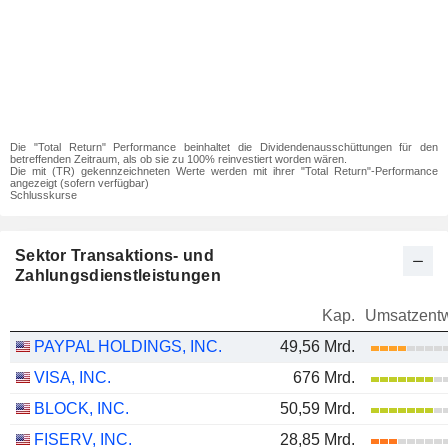
Die "Total Return" Performance beinhaltet die Dividendenausschüttungen für den
betreffenden Zeitraum, als ob sie zu 100% reinvestiert worden wären.
Die mit (TR) gekennzeichneten Werte werden mit ihrer "Total Return"-Performance
angezeigt (sofern verfügbar)
Schlusskurse
Sektor Transaktions- und
Zahlungsdienstleistungen
Kap.
Umsatzentw
PAYPAL HOLDINGS, INC.
49,56 Mrd.
VISA, INC.
676 Mrd.
BLOCK, INC.
50,59 Mrd.
FISERV, INC.
28,85 Mrd.