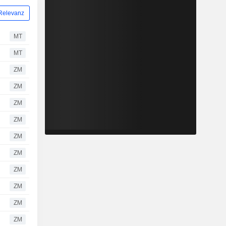
Relevanz
MT
MT
ZM
ZM
ZM
ZM
ZM
ZM
ZM
ZM
ZM
ZM