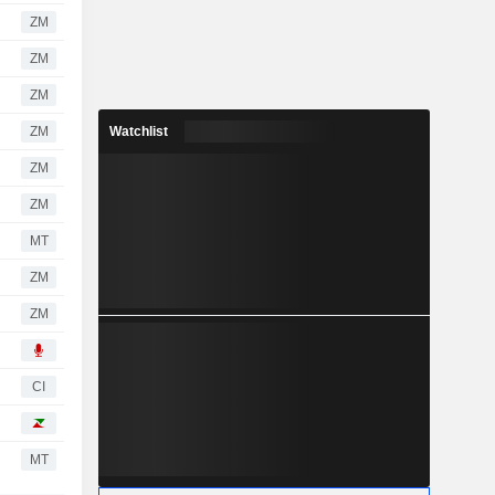
ZM
ZM
ZM
ZM
Watchlist
ZM
ZM
MT
ZM
ZM
CI
MT