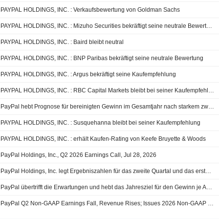
PAYPAL HOLDINGS, INC. : Verkaufsbewertung von Goldman Sachs
PAYPAL HOLDINGS, INC. : Mizuho Securities bekräftigt seine neutrale Bewertung
PAYPAL HOLDINGS, INC. : Baird bleibt neutral
PAYPAL HOLDINGS, INC. : BNP Paribas bekräftigt seine neutrale Bewertung
PAYPAL HOLDINGS, INC. : Argus bekräftigt seine Kaufempfehlung
PAYPAL HOLDINGS, INC. : RBC Capital Markets bleibt bei seiner Kaufempfehlung
PayPal hebt Prognose für bereinigten Gewinn im Gesamtjahr nach starkem zweiten Quartal an
PAYPAL HOLDINGS, INC. : Susquehanna bleibt bei seiner Kaufempfehlung
PAYPAL HOLDINGS, INC. : erhält Kaufen-Rating von Keefe Bruyette & Woods
PayPal Holdings, Inc., Q2 2026 Earnings Call, Jul 28, 2026
PayPal Holdings, Inc. legt Ergebniszahlen für das zweite Quartal und das erste Halbjahr bis zum 30. Juni 2026 vor
PayPal übertrifft die Erwartungen und hebt das Jahresziel für den Gewinn je Aktie an
PayPal Q2 Non-GAAP Earnings Fall, Revenue Rises; Issues 2026 Non-GAAP Earnings Guidance