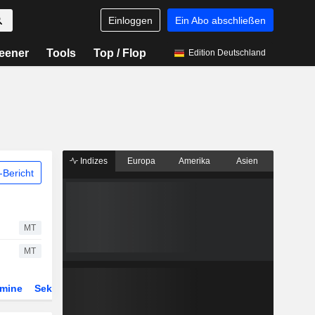
Einloggen
Ein Abo abschließen
eener
Tools
Top / Flop
Edition Deutschland
Indizes
Europa
Amerika
Asien
Bericht
MT
MT
rmine
Sektor
Derivate
ETFs