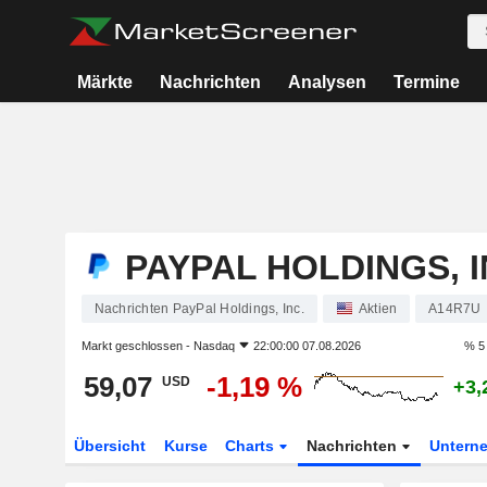
Märkte
Nachrichten
Analysen
Termine
PAYPAL HOLDINGS, I
Nachrichten PayPal Holdings, Inc.
Aktien
A14R7U
Markt geschlossen -
Nasdaq
22:00:00 07.08.2026
% 5
59,07
-1,19 %
USD
+3,
Übersicht
Kurse
Charts
Nachrichten
Untern