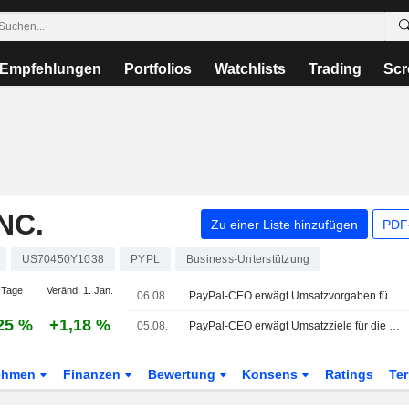
Empfehlungen
Portfolios
Watchlists
Trading
Scr
NC.
Zu einer Liste hinzufügen
PDF-
US70450Y1038
PYPL
Business-Unterstützung
 Tage
Veränd. 1. Jan.
06.08.
PayPal-CEO erwägt Umsatzvorgaben für drei Hauptbereiche
25 %
+1,18 %
05.08.
PayPal-CEO erwägt Umsatzziele für die drei wichtigsten Geschäftsbereiche
ehmen
Finanzen
Bewertung
Konsens
Ratings
Te