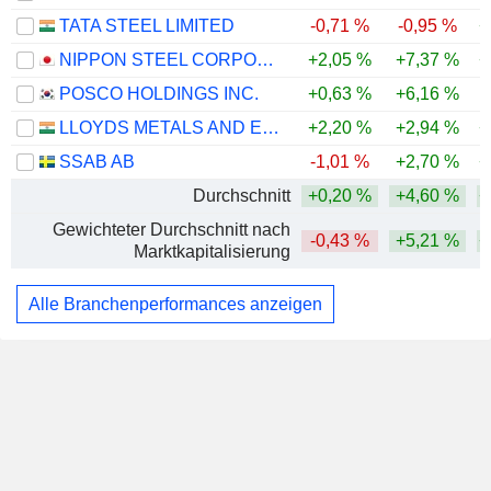
TATA STEEL LIMITED
-0,71 %
-0,95 %
+
NIPPON STEEL CORPORATION
+2,05 %
+7,37 %
+
POSCO HOLDINGS INC.
+0,63 %
+6,16 %
LLOYDS METALS AND ENERGY LIMITED
+2,20 %
+2,94 %
+
SSAB AB
-1,01 %
+2,70 %
+
Durchschnitt
+0,20 %
+4,60 %
+
Gewichteter Durchschnitt nach
-0,43 %
+5,21 %
+
Marktkapitalisierung
Alle Branchenperformances anzeigen