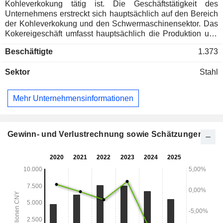
Kohleverkokung tätig ist. Die Geschäftstätigkeit des
Unternehmens erstreckt sich hauptsächlich auf den Bereich
der Kohleverkokung und den Schwermaschinensektor. Das
Kokereigeschäft umfasst hauptsächlich die Produktion und
den Verkauf von Koks und damit verbundenen chemischen
Beschäftigte
1.373
Produkten. Das Hauptprodukt ist metallurgischer Koks, und
zu den Nebenprodukten gehören Kohlegas, Rohbenzol,
Sektor
Stahl
Teer, Methanol, Ammoniumsulfat, Schwefel und andere
Produkte. Der Schwermaschinensektor umfasst
hauptsächlich Hebe- und Transportmaschinen, die
Mehr Unternehmensinformationen
Herstellung von Bergbau- und Hüttenausrüstungen,
Wartungs- und Inspektionsdienstleistungen sowie
verschleißfeste Materialien. Das Unternehmen betreibt
seine Geschäfte hauptsächlich auf dem heimischen Markt.
Gewinn- und Verlustrechnung sowie Schätzungen