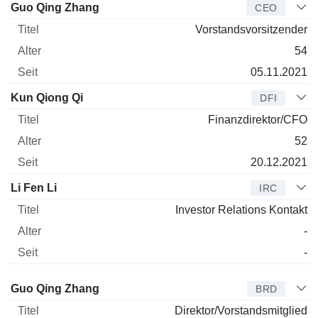
Manager
Titel
Alter
Seit
Guo Qing Zhang
CEO
Vorstandsvorsitzender
54
05.11.2021
Kun Qiong Qi
DFI
Finanzdirektor/CFO
52
20.12.2021
Li Fen Li
IRC
Investor Relations Kontakt
-
-
Verwaltungsratsmitglied
Titel
Alter
Seit
Guo Qing Zhang
BRD
Direktor/Vorstandsmitglied