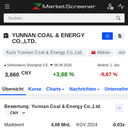
YUNNAN COAL & ENERGY CO.,LTD.
3,660
¥
+3,68 %
YUNNAN COAL & ENERGY
CO.,LTD.
Kurs Yunnan Coal & Energy Co.,Ltd.
Aktien
A0M
Schlusskurs
Shanghai S.E.
06.08.2026
Veränd. 1. Jan.
CNY
+3,68 %
3,660
-5,67 %
Übersicht
Kurse
Charts
Nachrichten
Unterneh
Bewertung: Yunnan Coal & Energy Co.,Ltd.
Marktwert
4,06 Mrd.
KGV 2024
-6,03x