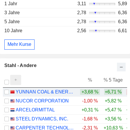
1 Jahr
3,11
5,89
3 Jahre
2,78
6,36
5 Jahre
2,78
6,36
10 Jahre
2,56
6,61
Mehr Kurse
Stahl - Andere
%
% 5 Tage
%
YUNNAN COAL & ENERGY CO.,LTD.
+3,68 %
+6,71 %
NUCOR CORPORATION
-1,00 %
+5,82 %
+
ARCELORMITTAL
+0,31 %
+5,47 %
+
STEEL DYNAMICS, INC.
-1,68 %
+3,56 %
+
CARPENTER TECHNOLOGY CORPORATION
-2,31 %
+10,63 %
+