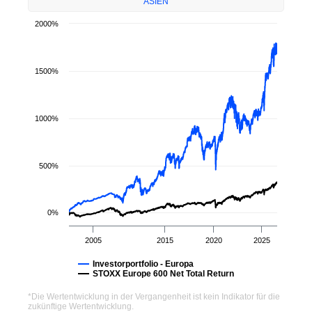
ASIEN
2000%
1500%
1000%
500%
0%
2005
2015
2020
2025
Investorportfolio - Europa
STOXX Europe 600 Net Total Return
*Die Wertentwicklung in der Vergangenheit ist kein Indikator für die
zukünftige Wertentwicklung.