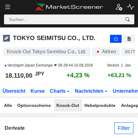
TOKYO SEIMITSU CO., LTD.
18.110,00
¥
+4,23 %
TOKYO SEIMITSU CO., LTD.
Knock-Out Tokyo Seimitsu Co., Ltd.
Aktien
85776
Verzögert
Japan Exchange
06:39:44 10.08.2026
Veränd. 1. Jan.
JPY
+4,23 %
18.110,00
+63,21 %
Übersicht
Kurse
Charts
Nachrichten
Unterneh
Alle
Optionsscheine
Knock-Out
Hebelprodukte
Anlagep
Filter
Derivate