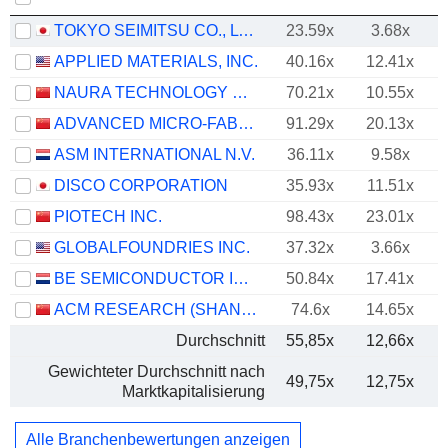
TOKYO SEIMITSU CO., LTD.
23.59x
3.68x
APPLIED MATERIALS, INC.
40.16x
12.41x
NAURA TECHNOLOGY GROUP CO., LTD.
70.21x
10.55x
ADVANCED MICRO-FABRICATION EQUIPMENT INC. CHINA
91.29x
20.13x
ASM INTERNATIONAL N.V.
36.11x
9.58x
DISCO CORPORATION
35.93x
11.51x
PIOTECH INC.
98.43x
23.01x
GLOBALFOUNDRIES INC.
37.32x
3.66x
BE SEMICONDUCTOR INDUSTRIES N.V.
50.84x
17.41x
ACM RESEARCH (SHANGHAI), INC.
74.6x
14.65x
Durchschnitt
55,85x
12,66x
Gewichteter Durchschnitt nach
49,75x
12,75x
Marktkapitalisierung
Alle Branchenbewertungen anzeigen