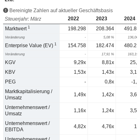
Bereinigte Zahlen auf aktueller Geschäftsbasis
2022
2023
2024
Steuerjahr: März
1
Marktwert
198.298
208.364
491.86
Veränderung
-
5,08 %
136,06
1
Enterprise Value (EV)
154.758
182.474
480.25
Veränderung
-
17,91 %
163,19
KGV
9,29x
8,81x
25,3
KBV
1,53x
1,43x
3,14
PEG
-
0,8x
-1,5
Marktkapitalisierung /
1,49x
1,42x
3,65
Umsatz
Unternehmenswert /
1,16x
1,24x
3,57
Umsatz
Unternehmenswert /
4,82x
4,76x
16
EBITDA
Unternehmenswert /