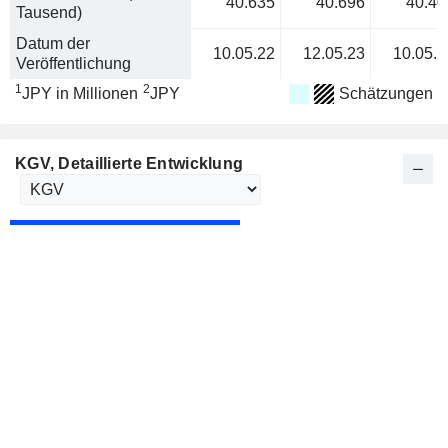
40.635
40.696
40.40
Tausend)
Datum der
10.05.22
12.05.23
10.05.2
Veröffentlichung
1
2
JPY in Millionen
JPY
Schätzungen
KGV
, Detaillierte Entwicklung