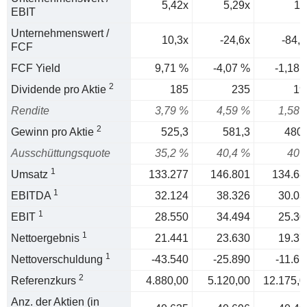
5,42x
5,29x
19
EBIT
Unternehmenswert /
10,3x
-24,6x
-84,7
FCF
FCF Yield
9,71 %
-4,07 %
-1,18 
2
Dividende pro Aktie
185
235
19
Rendite
3,79 %
4,59 %
1,58 
2
Gewinn pro Aktie
525,3
581,3
480,
Ausschüttungsquote
35,2 %
40,4 %
40 
1
Umsatz
133.277
146.801
134.68
1
EBITDA
32.124
38.326
30.03
1
EBIT
28.550
34.494
25.30
1
Nettoergebnis
21.441
23.630
19.37
1
Nettoverschuldung
-43.540
-25.890
-11.61
2
Referenzkurs
4.880,00
5.120,00
12.175,0
Anz. der Aktien (in