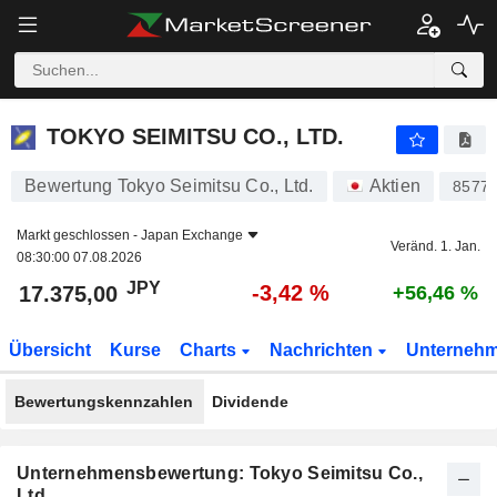
TOKYO SEIMITSU CO., LTD.
17.375,00
¥
-3,42 %
TOKYO SEIMITSU CO., LTD.
Bewertung Tokyo Seimitsu Co., Ltd.
Aktien
8577
Markt geschlossen -
Japan Exchange
Veränd. 1. Jan.
08:30:00 07.08.2026
JPY
-3,42 %
17.375,00
+56,46 %
Übersicht
Kurse
Charts
Nachrichten
Unterneh
Bewertungskennzahlen
Dividende
Unternehmensbewertung: Tokyo Seimitsu Co.,
Ltd.