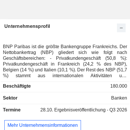
Unternehmensprofil
BNP Paribas ist die größte Bankengruppe Frankreichs. Der
Nettobankertrag (NBP) gliedert sich wie folgt nach
Geschäftsbereichen: - Privatkundengeschäft (50,8 %):
Privatkundengeschäft in Frankreich (24,2 % des NBP),
Belgien (14 %) und Italien (10,1 %). Der Rest des NBP (51,7
%) stammt aus internationalen Aktivitäten und
spezialisierten Finanzdienstleistungen
Beschäftigte
180.000
(Konsumentenkredite, Immobilienkredite, Leasingkredite,
Fuhrparkmanagement, Leasing von Computerausrüstung); -
Sektor
Banken
Finanz- und Investmentbanking (36,1 %): Beratung und
Kapitalmarktaktivitäten (83,2 % des NBP; Beratung bei
Termine
28.10.
Ergebnisveröffentlichung - Q3 2026
Fusionen und Übernahmen, Aktivitäten im Zusammenhang
mit den Aktien-, Zins- und Devisenmärkten usw.) sowie
Finanzierungen (16,8 %; Finanzierungen für Übernahmen,
Mehr Unternehmensinformationen
Projekte, Rohstofftransaktionen usw.); - Institutionelles und