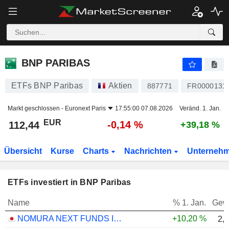
BNP PARIBAS
112,44
€
-0,14 %
BNP PARIBAS
ETFs BNP Paribas
Aktien
887771
FR0000131
Markt geschlossen -
Euronext Paris
17:55:00 07.08.2026
Veränd. 1. Jan.
EUR
-0,14 %
112,44
+39,18 %
Übersicht
Kurse
Charts
Nachrichten
Unterneh
ETFs investiert in BNP Paribas
Name
% 1. Jan.
Gew
NOMURA NEXT FUNDS INTERNATIONAL EQUITY MSCI-KOKUSAI (YEN-HEDGED) ETF - JPY
+10,20 %
2,