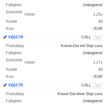
Unbegrenzt
1.25x
10
-
EUR
VQ1C79
CALL
Knock-Out mit Stop Loss
Unbegrenzt
1.27x
10
-
EUR
VQ1C75
CALL
Knock-Out ohne Stop Loss
Unbegrenzt