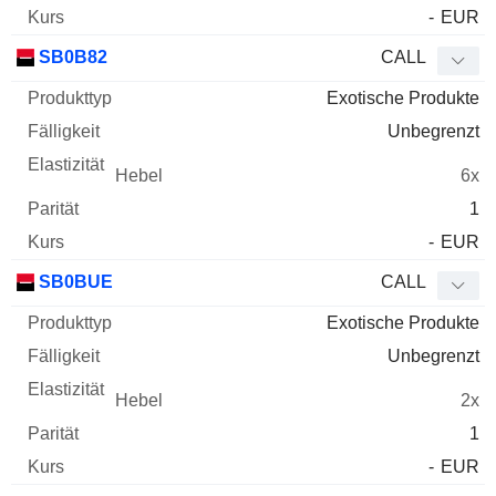
-
EUR
SB0B82
CALL
Exotische Produkte
Unbegrenzt
6x
1
-
EUR
SB0BUE
CALL
Exotische Produkte
Unbegrenzt
2x
1
-
EUR