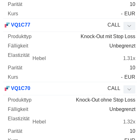
10
-
EUR
VQ1C77
CALL
Knock-Out mit Stop Loss
Unbegrenzt
1.31x
10
-
EUR
VQ1C70
CALL
Knock-Out ohne Stop Loss
Unbegrenzt
1.32x
10