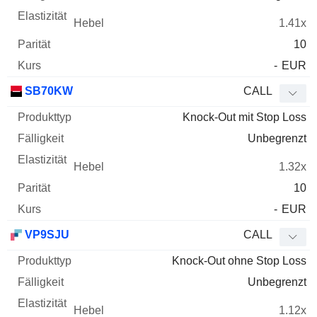
1.41x
10
-
EUR
SB70KW
CALL
Knock-Out mit Stop Loss
Unbegrenzt
1.32x
10
-
EUR
VP9SJU
CALL
Knock-Out ohne Stop Loss
Unbegrenzt
1.12x