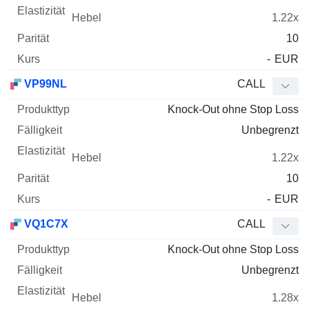
1.22x
10
-
EUR
VP99NL
CALL
Knock-Out ohne Stop Loss
Unbegrenzt
1.22x
10
-
EUR
VQ1C7X
CALL
Knock-Out ohne Stop Loss
Unbegrenzt
1.28x