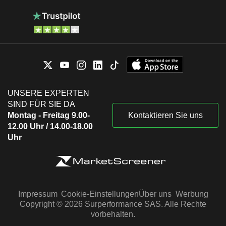
UNSERE EXPERTEN
SIND FÜR SIE DA
Montag - Freitag 9.00-
Kontaktieren Sie uns
12.00 Uhr / 14.00-18.00
Uhr
Impressum
Cookie-Einstellungen
Über uns
Werbung
Copyright © 2026 Surperformance SAS. Alle Rechte
vorbehalten.