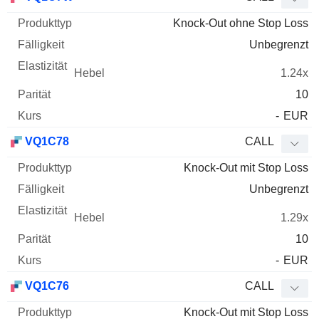
Knock-Out ohne Stop Loss
Unbegrenzt
1.24x
10
-
EUR
VQ1C78
CALL
Knock-Out mit Stop Loss
Unbegrenzt
1.29x
10
-
EUR
VQ1C76
CALL
Knock-Out mit Stop Loss