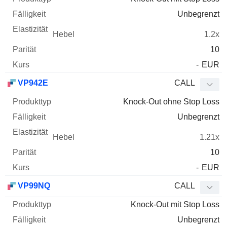
Unbegrenzt
1.2x
10
-
EUR
VP942E
CALL
Knock-Out ohne Stop Loss
Unbegrenzt
1.21x
10
-
EUR
VP99NQ
CALL
Knock-Out mit Stop Loss
Unbegrenzt