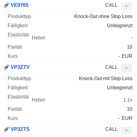
WKN
Typ
Produkttyp
Fälligkeit
Elastizität
Hebel
Parität
VE9765
CALL
Knock-Out ohne Stop Loss
Unbegrenzt
-
10
-
EUR
VP3ZTV
CALL
Knock-Out mit Stop Loss
Unbegrenzt
1.1x
10
-
EUR
VP3ZTS
CALL