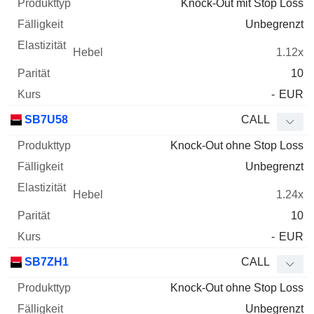
Knock-Out mit Stop Loss
Unbegrenzt
1.12x
10
-
EUR
SB7U58
CALL
Knock-Out ohne Stop Loss
Unbegrenzt
1.24x
10
-
EUR
SB7ZH1
CALL
Knock-Out ohne Stop Loss
Unbegrenzt