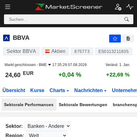
BBVA
24,60
€
+0,04 %
BBVA
Sektor BBVA
Aktien
875773
ES0113211835
Markt geschlossen -
BME
17:35:29 07.08.2026
Veränd. 1. Jan.
EUR
+0,04 %
24,60
+22,69 %
Übersicht
Kurse
Charts
Nachrichten
Unterneh
Sektorale Performances
Sektorale Bewertungen
branchensp
Sektor:
Region: