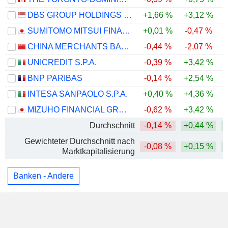
DBS GROUP HOLDINGS LTD
+1,66 %
+3,12 %
+
SUMITOMO MITSUI FINANCIAL GROUP, INC.
+0,01 %
-0,47 %
CHINA MERCHANTS BANK CO., LTD.
-0,44 %
-2,07 %
UNICREDIT S.P.A.
-0,39 %
+3,42 %
BNP PARIBAS
-0,14 %
+2,54 %
+
INTESA SANPAOLO S.P.A.
+0,40 %
+4,36 %
MIZUHO FINANCIAL GROUP, INC.
-0,62 %
+3,42 %
Durchschnitt
-0,14 %
+0,44 %
Gewichteter Durchschnitt nach
-0,08 %
+0,15 %
Marktkapitalisierung
Banken - Andere