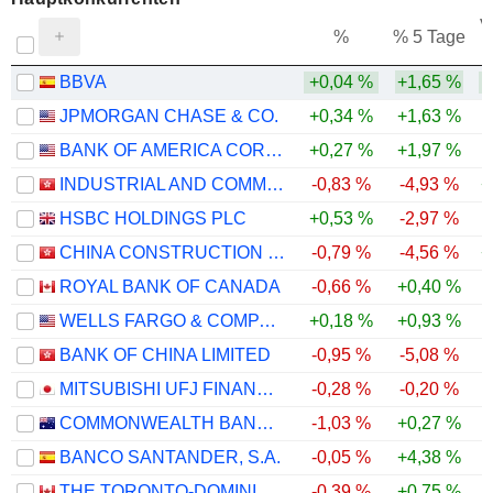
V
%
% 5 Tage
BBVA
+0,04 %
+1,65 %
JPMORGAN CHASE & CO.
+0,34 %
+1,63 %
BANK OF AMERICA CORPORATION
+0,27 %
+1,97 %
INDUSTRIAL AND COMMERCIAL BANK OF CHINA LIMITED
-0,83 %
-4,93 %
+
HSBC HOLDINGS PLC
+0,53 %
-2,97 %
CHINA CONSTRUCTION BANK CORPORATION
-0,79 %
-4,56 %
+
ROYAL BANK OF CANADA
-0,66 %
+0,40 %
WELLS FARGO & COMPANY
+0,18 %
+0,93 %
BANK OF CHINA LIMITED
-0,95 %
-5,08 %
MITSUBISHI UFJ FINANCIAL GROUP, INC.
-0,28 %
-0,20 %
COMMONWEALTH BANK OF AUSTRALIA
-1,03 %
+0,27 %
BANCO SANTANDER, S.A.
-0,05 %
+4,38 %
THE TORONTO-DOMINION BANK
-0,39 %
+0,75 %