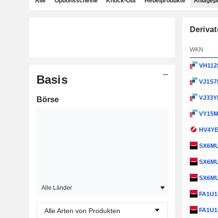
Alle
Optionsscheine
Knock-Out
Hebelprodukte
Anlagep
Derivat
WKN
VH11
Basis
VJ1S
VJ33Y
Börse
VY15
HV4Y
SX6M
SX6M
SX6M
Alle Länder
FA1U1
Alle Arten von Produkten
FA1U