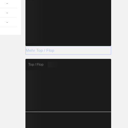
-
1
22,96
EUR
-
1
24,25
EUR
-
1
24,17
EUR
Mehr Top / Flop
Top / Flop