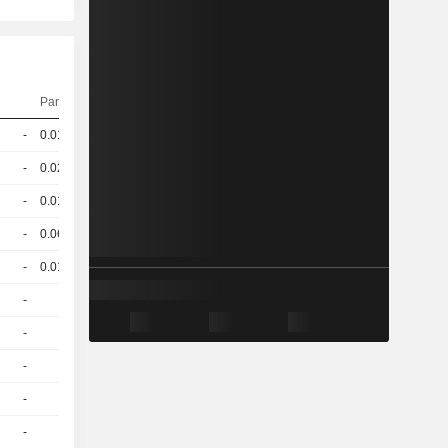
Parität
Kurs
-
0.016
100,18
EUR
-
0.021
100,62
EUR
-
0.018
101,65
EUR
-
0.063
102,90
EUR
-
0.013
101,62
EUR
-
1
24,61
EUR
-
1
24,60
EUR
-
1
24,61
EUR
-
1
24,56
EUR
-
1
24,56
EUR