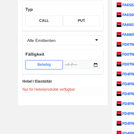
FA6S0
Typ
FA6S0
CALL
PUT
FA680
FA68
Alle Emittenten
FD0T
Fälligkeit
FD0T
FD0T
Beliebig
FD4F
Hebel / Elastizität
FD4F
Nur für Hebelprodukte verfügbar
FD4F
FD4F
FD4F
FD4F
FD4F