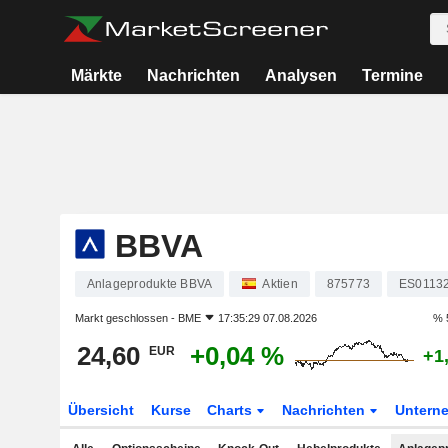
Märkte
Nachrichten
Analysen
Termine
BBVA
Anlageprodukte BBVA
Aktien
875773
ES0113
Markt geschlossen -
BME
17:35:29 07.08.2026
% 
24,60
+0,04 %
EUR
+1
Übersicht
Kurse
Charts
Nachrichten
Untern