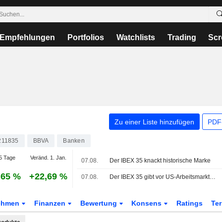
Empfehlungen
Portfolios
Watchlists
Trading
Scr
Zu einer Liste hinzufügen
PDF-
211835
BBVA
Banken
5 Tage
Veränd. 1. Jan.
07.08.
Der IBEX 35 knackt historische Marke
,65 %
+22,69 %
07.08.
Der IBEX 35 gibt vor US-Arbeitsmarktdaten nach, auf Wochensicht aber im Plus
ehmen
Finanzen
Bewertung
Konsens
Ratings
Te