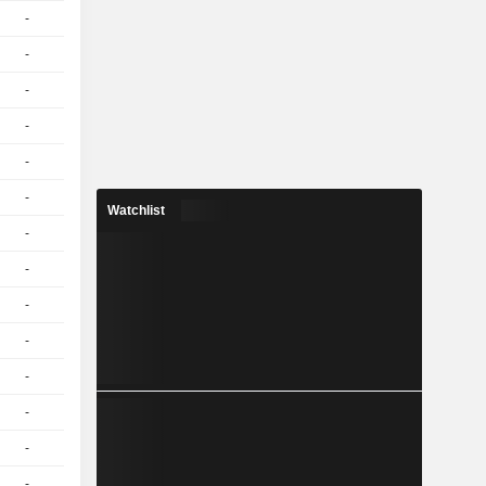
-
1
15,01
EUR
-
1
24,24
EUR
-
1
24,27
EUR
-
1
24,55
EUR
-
1
24,35
EUR
-
1
24,58
EUR
Watchlist
-
1
24,44
EUR
-
1
21,39
EUR
-
1
24,58
EUR
-
1
20,75
EUR
-
1
24,53
EUR
-
1
19,63
EUR
-
1
24,39
EUR
-
1
24,62
EUR