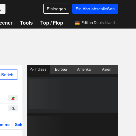
Einloggen
Ein Abo abschließen
eener
Tools
Top / Flop
Edition Deutschland
Indizes
Europa
Amerika
Asien
Bericht
RE
rmine
Sektor
Derivate
ETFs