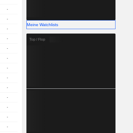
-
1
24,51
EUR
-
1
24,28
EUR
Meine Watchlists
-
1
24,65
EUR
-
1
24,53
EUR
Top / Flop
-
1
24,65
EUR
-
1
24,37
EUR
-
1
24,66
EUR
-
1
24,72
EUR
-
1
23,16
EUR
-
1
23,38
EUR
-
1
22,33
EUR
-
1
24,23
EUR
-
1
24,14
EUR