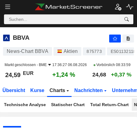
BBVA
24,59
€
+1,24 %
BBVA
News-Chart BBVA
Aktien
875773
ES01132118
Markt geschlossen -
BME
17:36:27 06.08.2026
Vorbörslich
08:33:59
EUR
+1,24 %
24,59
24,68
+0,37 %
Übersicht
Kurse
Charts
Nachrichten
Unterneh
Technische Analyse
Statischer Chart
Total Return-Chart
N