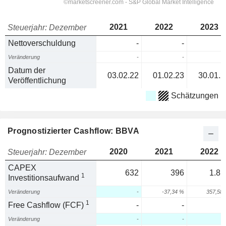
2021
2022
2023
Steuerjahr: Dezember
Nettoverschuldung
-
-
Veränderung
-
-
Datum der
03.02.22
01.02.23
30.01.2
Veröffentlichung
Schätzungen
Prognostizierter Cashflow: BBVA
2020
2021
2022
Steuerjahr: Dezember
CAPEX
632
396
1.81
1
Investitionsaufwand
Veränderung
-
-37,34 %
357,58
1
Free Cashflow (FCF)
-
-
Veränderung
-
-