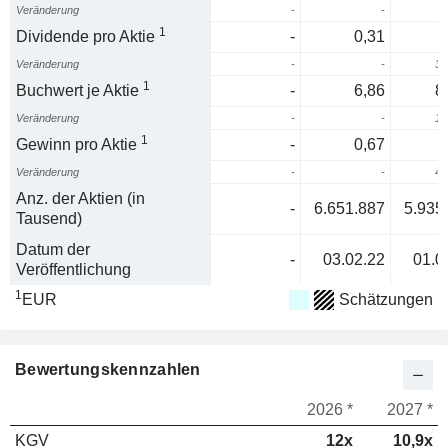
Veränderung
-
-
1
Dividende pro Aktie
-
0,31
Veränderung
-
-
38
1
Buchwert je Aktie
-
6,86
8
Veränderung
-
-
16
1
Gewinn pro Aktie
-
0,67
Veränderung
-
-
47
Anz. der Aktien (in
-
6.651.887
5.935
Tausend)
Datum der
-
03.02.22
01.0
Veröffentlichung
1
EUR
Schätzungen
Bewertungskennzahlen
2026 *
2027 *
KGV
12x
10,9x