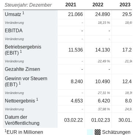
2021
2022
2023
Steuerjahr: Dezember
1
Umsatz
21.066
24.890
29.54
Veränderung
-
18,15 %
18,69
EBITDA
-
-
Veränderung
-
-
Betriebsergebnis
11.536
14.130
17.23
1
(EBIT)
Veränderung
-
22,49 %
21,96
Gezahlte Zinsen
-
-
Gewinn vor Steuern
8.240
10.490
12.41
1
(EBT)
Veränderung
-
27,31 %
18,39
1
Nettoergebnis
4.653
6.420
8.01
Veränderung
-
37,98 %
24,91
Datum der
03.02.22
01.02.23
30.01.2
Veröffentlichung
1
EUR in Millionen
Schätzungen