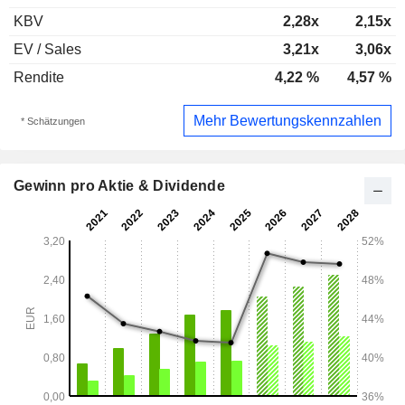
KBV
2,28x
2,15x
EV / Sales
3,21x
3,06x
Rendite
4,22 %
4,57 %
Mehr Bewertungskennzahlen
* Schätzungen
Gewinn pro Aktie & Dividende