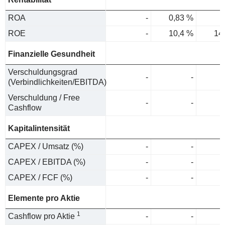
ROA
-
0,83 %
ROE
-
10,4 %
14
Finanzielle Gesundheit
Verschuldungsgrad
-
-
(Verbindlichkeiten/EBITDA)
Verschuldung / Free
-
-
Cashflow
Kapitalintensität
CAPEX / Umsatz (%)
-
-
CAPEX / EBITDA (%)
-
-
CAPEX / FCF (%)
-
-
Elemente pro Aktie
1
Cashflow pro Aktie
-
-