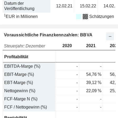
Datum der
12.02.21
15.02.22
14.02.2
Veröffentlichung
1
EUR in Millionen
Schätzungen
Voraussichtliche Finanzkennzahlen: BBVA
2020
2021
202
Steuerjahr: Dezember
Profitabilität
EBITDA-Marge (%)
-
-
EBIT-Marge (%)
-
54,76 %
56,
EBT-Marge (%)
-
39,12 %
42,
Nettogewinn (%)
-
22,09 %
25,
FCF-Marge N (%)
-
-
FCF / Nettogewinn (%)
-
-
Rentabilität