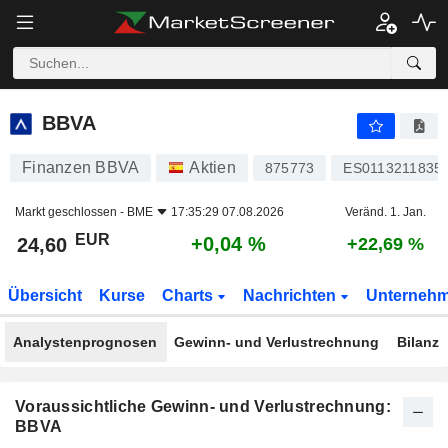
BBVA
24,60
€
+0,04 %
BBVA
Finanzen BBVA
Aktien
875773
ES0113211835
Markt geschlossen -
BME
17:35:29 07.08.2026
Veränd. 1. Jan.
EUR
+0,04 %
24,60
+22,69 %
Übersicht
Kurse
Charts
Nachrichten
Unterneh
Analystenprognosen
Gewinn- und Verlustrechnung
Bilanz
Voraussichtliche Gewinn- und Verlustrechnung:
BBVA