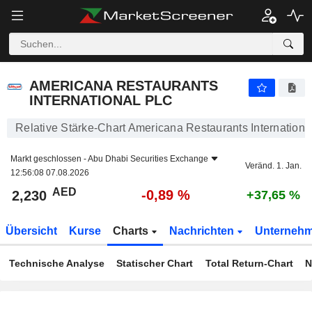
AMERICANA RESTAURANTS INTERNATIONAL PLC
2,230
AED
-0,89 %
AMERICANA RESTAURANTS
INTERNATIONAL PLC
Relative Stärke-Chart Americana Restaurants Internation
Markt geschlossen -
Abu Dhabi Securities Exchange
Veränd. 1. Jan.
12:56:08 07.08.2026
AED
-0,89 %
2,230
+37,65 %
Übersicht
Kurse
Charts
Nachrichten
Unterneh
Technische Analyse
Statischer Chart
Total Return-Chart
N