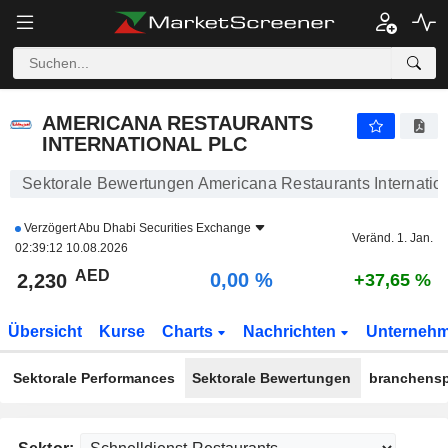
AMERICANA RESTAURANTS INTERNATIONAL PLC
2,230
AED
0,00 %
AMERICANA RESTAURANTS
INTERNATIONAL PLC
Sektorale Bewertungen Americana Restaurants Internatio
Verzögert
Abu Dhabi Securities Exchange
Veränd. 1. Jan.
02:39:12 10.08.2026
AED
0,00 %
2,230
+37,65 %
Übersicht
Kurse
Charts
Nachrichten
Unterneh
Sektorale Performances
Sektorale Bewertungen
branchensp