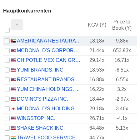
Hauptkonkurrenten
Price to
KGV (Y)
Book (Y)
AMERICANA RESTAURANTS INTERNATIONAL PLC
18.18x
9.88x
MCDONALD'S CORPORATION
21.44x
653.93x
CHIPOTLE MEXICAN GRILL, INC.
29.14x
16.71x
YUM! BRANDS, INC.
18.53x
-6.51x
RESTAURANT BRANDS INTERNATIONAL INC.
16.88x
6.55x
YUM CHINA HOLDINGS, INC.
16.22x
3.2x
DOMINO'S PIZZA INC.
18.44x
-2.97x
MCDONALD'S HOLDINGS COMPANY (JAPAN), LTD.
29.18x
3.46x
WINGSTOP INC.
26.71x
-4.1x
SHAKE SHACK INC.
64.48x
5.13x
TRAVEL FOOD SERVICES LIMITED
44.77x
-