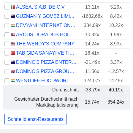
ALSEA, S.A.B. DE C.V.
13.11x
3.29x
GUZMAN Y GOMEZ LIMITED
-1682.68x
8.42x
DEVYANI INTERNATIONAL LIMITED
334.09x
10.22x
ARCOS DORADOS HOLDINGS INC.
10.82x
1.99x
THE WENDY'S COMPANY
14.24x
8.93x
TAB GIDA SANAYI VE TICARET
16.41x
-
DOMINO'S PIZZA ENTERPRISES LIMITED
-21.49x
3.37x
DOMINO'S PIZZA GROUP PLC
11.56x
-12.57x
WESTLIFE FOODWORLD LIMITED
324.07x
14.49x
Durchschnitt
-33,79x
40,19x
Gewichteter Durchschnitt nach
15,74x
354,24x
Marktkapitalisierung
Schnelldienst-Restaurants