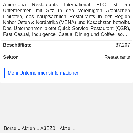
Americana Restaurants International PLC ist ein
Unternehmen mit Sitz in den Vereinigten Arabischen
Emiraten, das hauptsächlich Restaurants in der Region
Naher Osten & Nordafrika (MENA) und Kasachstan betreibt.
Das Unternehmen bietet Quick Service Restaurant (QSR),
Fast Casual, Indulgence, Casual Dining und Coffee, sowie
Dine-in, Take-away, Drive-Thru, Carhop und Home Delivery
Beschäftigte
37.207
an. Das Unternehmen hat etwa 40.000 Mitarbeiter und 2.050
Restaurants in 12 Ländern.
Sektor
Restaurants
Mehr Unternehmensinformationen
Börse
Aktien
A3EZ0H Aktie