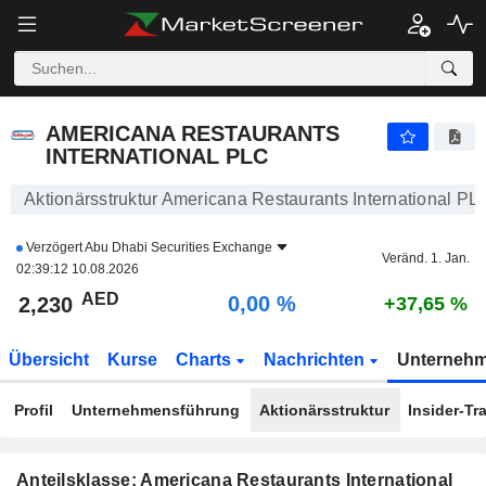
AMERICANA RESTAURANTS INTERNATIONAL PLC
2,230
AED
0,00 %
AMERICANA RESTAURANTS
INTERNATIONAL PLC
Aktionärsstruktur Americana Restaurants International PL
Verzögert
Abu Dhabi Securities Exchange
Veränd. 1. Jan.
02:39:12 10.08.2026
AED
0,00 %
2,230
+37,65 %
Übersicht
Kurse
Charts
Nachrichten
Unterneh
Profil
Unternehmensführung
Aktionärsstruktur
Insider-Tr
Anteilsklasse: Americana Restaurants International