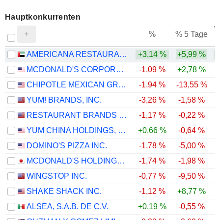
Hauptkonkurrenten
V
%
% 5 Tage
AMERICANA RESTAURANTS INTERNATIONAL PLC
+3,14 %
+5,99 %
+
MCDONALD'S CORPORATION
-1,09 %
+2,78 %
CHIPOTLE MEXICAN GRILL, INC.
-1,94 %
-13,55 %
YUM! BRANDS, INC.
-3,26 %
-1,58 %
-
RESTAURANT BRANDS INTERNATIONAL INC.
-1,17 %
-0,22 %
YUM CHINA HOLDINGS, INC.
+0,66 %
-0,64 %
+
DOMINO'S PIZZA INC.
-1,78 %
-5,00 %
+
MCDONALD'S HOLDINGS COMPANY (JAPAN), LTD.
-1,74 %
-1,98 %
WINGSTOP INC.
-0,77 %
-9,50 %
-
SHAKE SHACK INC.
-1,12 %
+8,77 %
+
ALSEA, S.A.B. DE C.V.
+0,19 %
-0,55 %