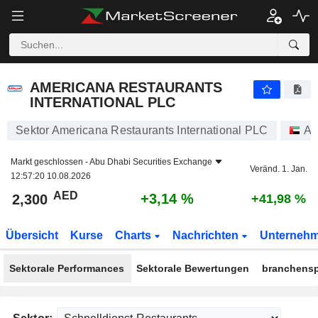
AMERICANA RESTAURANTS INTERNATIONAL PLC
2,300
AED
+3,14 %
AMERICANA RESTAURANTS
INTERNATIONAL PLC
Sektor Americana Restaurants International PLC
Ak
Markt geschlossen -
Abu Dhabi Securities Exchange
Veränd. 1. Jan.
12:57:20 10.08.2026
AED
+3,14 %
2,300
+41,98 %
Übersicht
Kurse
Charts
Nachrichten
Unterneh
Sektorale Performances
Sektorale Bewertungen
branchensp