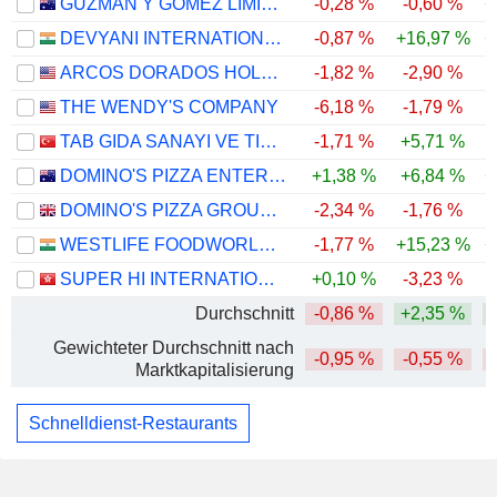
GUZMAN Y GOMEZ LIMITED
-0,28 %
-0,60 %
+
DEVYANI INTERNATIONAL LIMITED
-0,87 %
+16,97 %
+
ARCOS DORADOS HOLDINGS INC.
-1,82 %
-2,90 %
THE WENDY'S COMPANY
-6,18 %
-1,79 %
TAB GIDA SANAYI VE TICARET
-1,71 %
+5,71 %
DOMINO'S PIZZA ENTERPRISES LIMITED
+1,38 %
+6,84 %
+
DOMINO'S PIZZA GROUP PLC
-2,34 %
-1,76 %
WESTLIFE FOODWORLD LIMITED
-1,77 %
+15,23 %
+
SUPER HI INTERNATIONAL HOLDING LTD.
+0,10 %
-3,23 %
Durchschnitt
-0,86 %
+2,35 %
Gewichteter Durchschnitt nach
-0,95 %
-0,55 %
Marktkapitalisierung
Schnelldienst-Restaurants