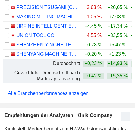
PRECISION TSUGAMI (CHINA) CORPORATION LIMITED
-3,63 %
+20,05 %
+
MAKINO MILLING MACHINE CO., LTD.
-1,05 %
+7,03 %
+
JIRFINE INTELLIGENT EQUIPMENT CO., LTD.
+4,45 %
+17,34 %
+
UNION TOOL CO.
-4,55 %
+33,55 %
+
SHENZHEN YINGHE TECHNOLOGY CO., LTD
+0,78 %
+5,47 %
SHENYANG MACHINE TOOL CO., LTD.
+0,20 %
+1,23 %
-
Durchschnitt
+0,23 %
+14,93 %
+
Gewichteter Durchschnitt nach
+0,42 %
+15,35 %
+
Marktkapitalisierung
Alle Branchenperformances anzeigen
Empfehlungen der Analysten: Kinik Company
Kinik stellt Medienbericht zum H2-Wachstumsausblick klar