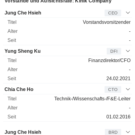
Vorstände und Aufsichtsräte: Kinik Company
Manager
Titel
Alter
Seit
Jung Che Hsieh
CEO
Vorstandsvorsitzender
-
-
Yung Sheng Ku
DFI
Finanzdirektor/CFO
-
24.02.2021
Chia Che Ho
CTO
Technik-/Wissenschafts-/F&E-Leiter
-
01.02.2016
Verwaltungsratsmitglied
Titel
Alter
Seit
Jung Che Hsieh
BRD