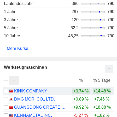
Laufendes Jahr
386
790
1 Jahr
297
790
3 Jahre
120
790
5 Jahre
62,2
790
10 Jahre
46,25
790
Mehr Kurse
Werkzeugmaschinen
%
% 5 Tage
%
KINIK COMPANY
+0,74 %
+14,48 %
+
DMG MORI CO., LTD.
+0,89 %
+7,46 %
+
GUANGDONG CREATE CENTURY INTELLIGENT EQUIPMENT GROUP CORPORATION LIMITED
+9,92 %
+18,88 %
+
KENNAMETAL INC.
-5,27 %
+1,82 %
+