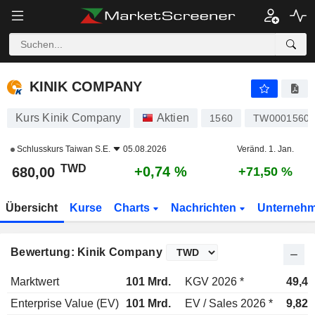
KINIK COMPANY
680,00
NT$
+0,74 %
KINIK COMPANY
Kurs Kinik Company
Aktien
1560
TW00015600
Schlusskurs
Taiwan S.E.
05.08.2026
Veränd. 1. Jan.
TWD
+0,74 %
680,00
+71,50 %
Übersicht
Kurse
Charts
Nachrichten
Unterneh
Bewertung: Kinik Company
Marktwert
101 Mrd.
KGV 2026 *
49,4x
Enterprise Value (EV)
101 Mrd.
EV / Sales 2026 *
9,82x