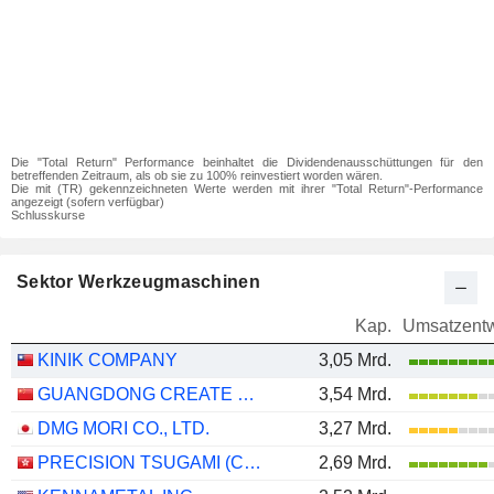
Die "Total Return" Performance beinhaltet die Dividendenausschüttungen für den
betreffenden Zeitraum, als ob sie zu 100% reinvestiert worden wären.
Die mit (TR) gekennzeichneten Werte werden mit ihrer "Total Return"-Performance
angezeigt (sofern verfügbar)
Schlusskurse
Sektor Werkzeugmaschinen
Kap.
Umsatzentw
KINIK COMPANY
3,05 Mrd.
GUANGDONG CREATE CENTURY INTELLIGENT EQUIPMENT GROUP CORPORATION LIMITED
3,54 Mrd.
DMG MORI CO., LTD.
3,27 Mrd.
PRECISION TSUGAMI (CHINA) CORPORATION LIMITED
2,69 Mrd.