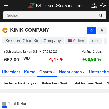
KINIK COMPANY
662,00
NT$
-4,47 %
KINIK COMPANY
Sektoren-Chart Kinik Company
Aktien
1560
T
Schlusskurs
Taiwan S.E.
07.08.2026
Veränd. 1. Jan.
TWD
-4,47 %
662,00
+66,96 %
Übersicht
Kurse
Charts
Nachrichten
Unterneh
Technische Analyse
Statischer Chart
Total Return-Chart
N
Total Return