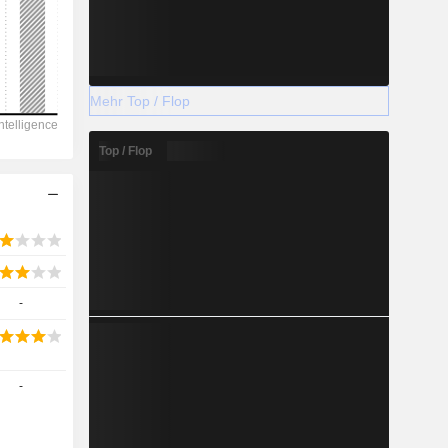
2028
Mehr Top / Flop
-5.257
Top / Flop
-122,1 %
-
-
-