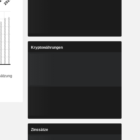
6
32,07
%
39,08 %
1
5,54
%
-36,55 %
9
95,97
%
25,46 %
Kryptowährungen
1
23,93
%
38,19 %
5
148.925
-
-
Zinssätze