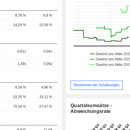
8,78 %
9,9 %
11,19 %
14,43 %
17,52 
14,29 %
15,56 %
17,81 %
23,63 %
24,83 
0,61x
0,04x
0,4x
-
1,29x
0,05x
0,91x
-
Revisionen der Schätzungen
8,34 %
4,96 %
13 %
4,11 %
7,08 
33,35 %
20,11 %
54,19 %
13,51 %
21,25 
Quartalsumsätze -
70,34 %
27,47 %
124 %
19,03 %
33 
Abweichungsrate