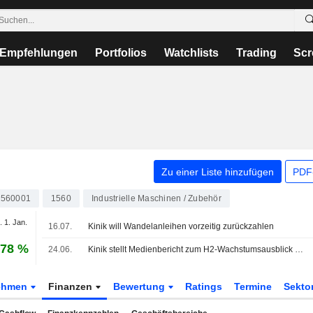
Empfehlungen
Portfolios
Watchlists
Trading
Scr
Zu einer Liste hinzufügen
PDF-
560001
1560
Industrielle Maschinen / Zubehör
. 1. Jan.
16.07.
Kinik will Wandelanleihen vorzeitig zurückzahlen
,78 %
24.06.
Kinik stellt Medienbericht zum H2-Wachstumsausblick klar
ehmen
Finanzen
Bewertung
Ratings
Termine
Sekto