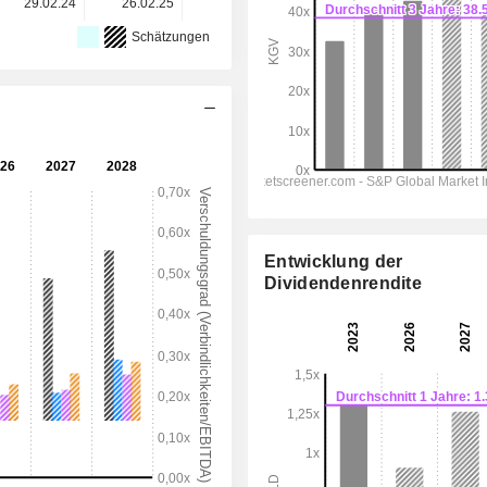
29.02.24
26.02.25
10.03.26
-
-
Schätzungen
Entwicklung der
Dividendenrendite