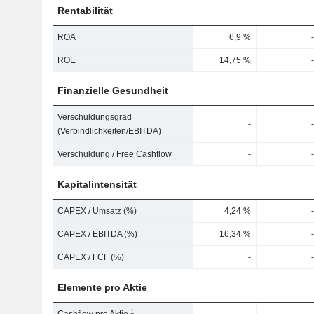
Rentabilität
ROA
6,9 %
-
ROE
14,75 %
-
Finanzielle Gesundheit
Verschuldungsgrad
-
-
(Verbindlichkeiten/EBITDA)
Verschuldung / Free Cashflow
-
-
Kapitalintensität
CAPEX / Umsatz (%)
4,24 %
-
CAPEX / EBITDA (%)
16,34 %
-
CAPEX / FCF (%)
-
-
Elemente pro Aktie
1