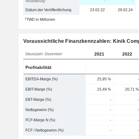
Veränderung
-
-
Datum der Veröffentlichung
23.02.22
29.02.24
1
TWD in Millionen
Voraussichtliche Finanzkennzahlen: Kinik Co
2021
2022
Steuerjahr: Dezember
Profitabilität
EBITDA-Marge (%)
25,95 %
-
EBIT-Marge (%)
15,49 %
20,71 %
EBT-Marge (%)
-
-
Nettogewinn (%)
-
-
FCF-Marge N (%)
-
-
FCF / Nettogewinn (%)
-
-