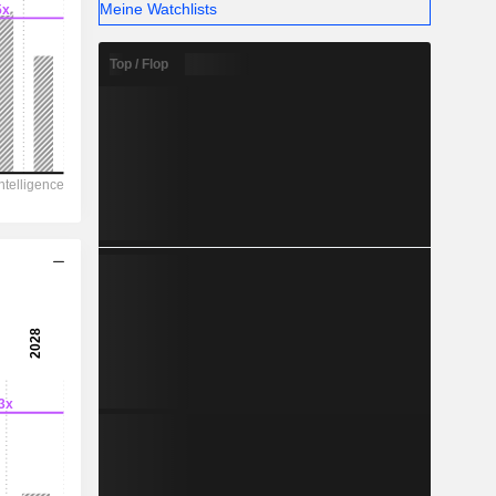
-
Meine Watchlists
Top / Flop