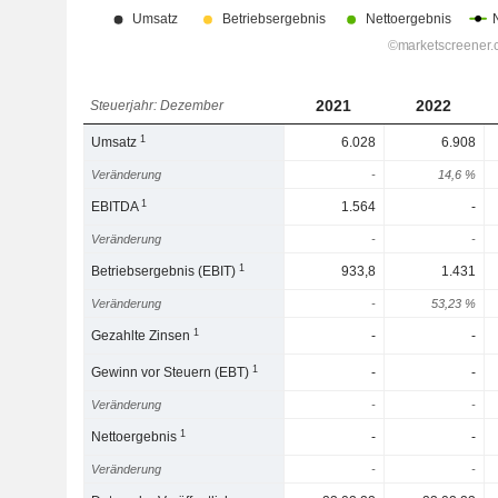
2021
2022
Steuerjahr: Dezember
1
Umsatz
6.028
6.908
Veränderung
-
14,6 %
1
EBITDA
1.564
-
Veränderung
-
-
1
Betriebsergebnis (EBIT)
933,8
1.431
Veränderung
-
53,23 %
1
Gezahlte Zinsen
-
-
1
Gewinn vor Steuern (EBT)
-
-
Veränderung
-
-
1
Nettoergebnis
-
-
Veränderung
-
-