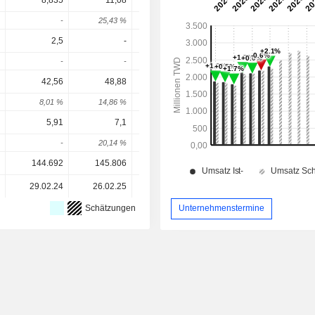
8,835
11,08
12,63
20,29
23,0
-
25,43 %
13,94 %
60,73 %
13,62 
2,5
-
-
6,332
8,73
-
-
-
-
37,9 
42,56
48,88
55,3
63,22
76,4
8,01 %
14,86 %
13,13 %
14,33 %
21 
5,91
7,1
9,28
13,75
17,3
-
20,14 %
30,7 %
48,2 %
25,9 
144.692
145.806
146.941
148.925
148.92
29.02.24
26.02.25
10.03.26
-
Schätzungen
Unternehmenstermine