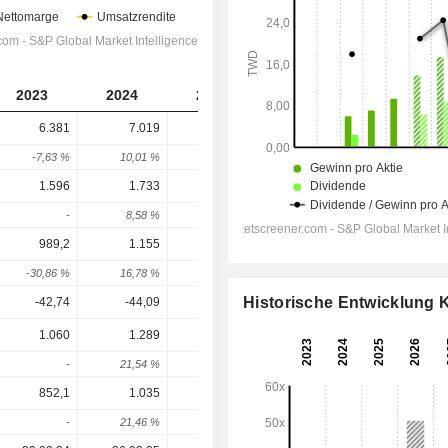
2023
2024
2025
2026
2027
6.381
7.019
8.149
10.255
12.374
-7,63 %
10,01 %
16,1 %
25,84 %
20,66 %
1.596
1.733
1.955
3.116
4.125
-
8,58 %
12,82 %
59,37 %
32,37 %
989,2
1.155
1.303
2.291
3.073
-30,86 %
16,78 %
12,82 %
75,76 %
34,17 %
Historische Entwicklung
-42,74
-44,09
-48,4
-42
-45,67
1.060
1.289
1.659
2.530
3.112
-
21,54 %
28,71 %
52,49 %
23,02 %
852,1
1.035
1.360
2.064
2.536
-
21,46 %
31,42 %
51,73 %
22,9 %