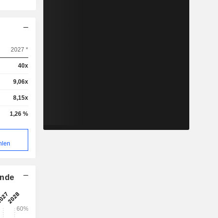
2027 *
40x
9,06x
8,15x
1,26 %
hlen
ende