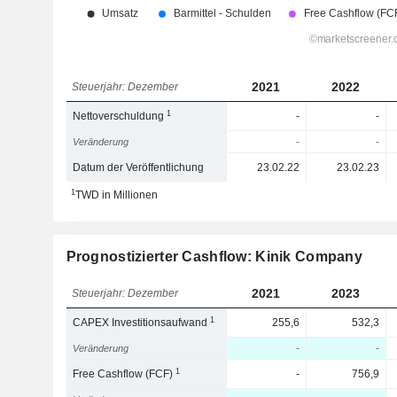
2021
2022
Steuerjahr: Dezember
1
Nettoverschuldung
-
-
Veränderung
-
-
Datum der Veröffentlichung
23.02.22
23.02.23
1
TWD in Millionen
Prognostizierter Cashflow: Kinik Company
2021
2023
Steuerjahr: Dezember
1
CAPEX Investitionsaufwand
255,6
532,3
Veränderung
-
-
1
Free Cashflow (FCF)
-
756,9