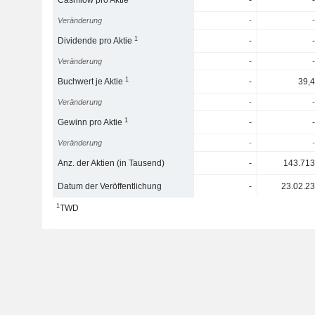
Cashflow pro Aktie
-
-
Veränderung
-
-
1
Dividende pro Aktie
-
-
Veränderung
-
-
1
Buchwert je Aktie
-
39,4
Veränderung
-
-
1
Gewinn pro Aktie
-
-
Veränderung
-
-
Anz. der Aktien (in Tausend)
-
143.713
Datum der Veröffentlichung
-
23.02.23
1
TWD