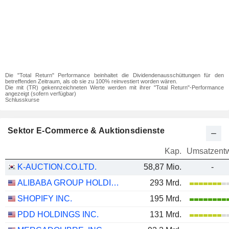
Die "Total Return" Performance beinhaltet die Dividendenausschüttungen für den
betreffenden Zeitraum, als ob sie zu 100% reinvestiert worden wären.
Die mit (TR) gekennzeichneten Werte werden mit ihrer "Total Return"-Performance
angezeigt (sofern verfügbar)
Schlusskurse
Sektor E-Commerce & Auktionsdienste
Kap.
Umsatzentw
K-AUCTION.CO.LTD.
58,87 Mio.
-
ALIBABA GROUP HOLDING LIMITED
293 Mrd.
SHOPIFY INC.
195 Mrd.
PDD HOLDINGS INC.
131 Mrd.