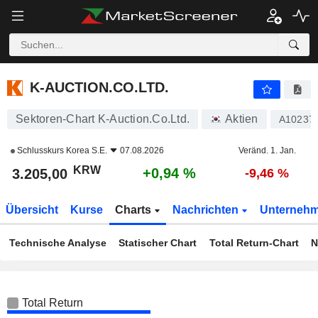
K-AUCTION.CO.LTD.
3.205,00
₩
+0,94 %
K-AUCTION.CO.LTD.
Sektoren-Chart K-Auction.Co.Ltd.
Aktien
A10237
Schlusskurs
Korea S.E.
07.08.2026
Veränd. 1. Jan.
KRW
+0,94 %
3.205,00
-9,46 %
Übersicht
Kurse
Charts
Nachrichten
Unterneh
Technische Analyse
Statischer Chart
Total Return-Chart
N
Total Return