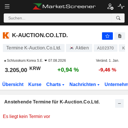
K-AUCTION.CO.LTD.
3.205,00
₩
+0,94 %
K-AUCTION.CO.LTD.
Termine K-Auction.Co.Ltd.
Aktien
A102370
KR
Schlusskurs
Korea S.E.
07.08.2026
Veränd. 1. Jan.
KRW
+0,94 %
3.205,00
-9,46 %
Übersicht
Kurse
Charts
Nachrichten
Unterneh
Anstehende Termine für K-Auction.Co.Ltd.
Es liegt kein Termin vor