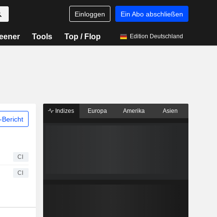
Einloggen
Ein Abo abschließen
eener
Tools
Top / Flop
Edition Deutschland
Indizes
Europa
Amerika
Asien
Bericht
CI
CI