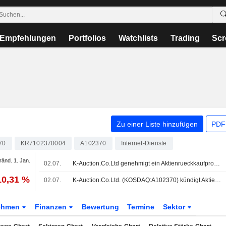
Empfehlungen
Portfolios
Watchlists
Trading
Scr
Zu einer Liste hinzufügen
PDF-
70
KR7102370004
A102370
Internet-Dienste
ränd. 1. Jan.
02.07.
K-Auction.Co.Ltd genehmigt ein Aktienrueckkaufprogramm.
10,31 %
02.07.
K-Auction.Co.Ltd. (KOSDAQ:A102370) kündigt Aktienrückkauf über 500.000 Aktien an.
ehmen
Finanzen
Bewertung
Termine
Sektor