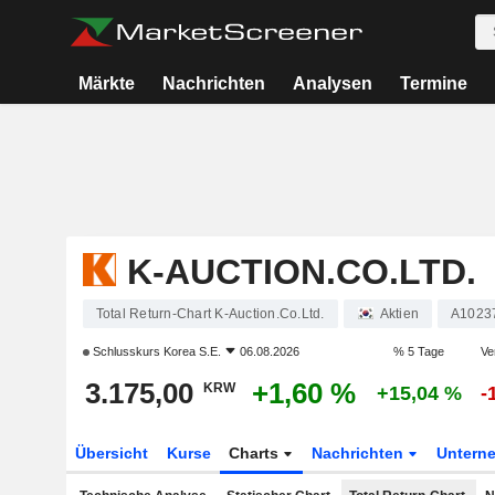
Märkte
Nachrichten
Analysen
Termine
K-AUCTION.CO.LTD.
Total Return-Chart K-Auction.Co.Ltd.
Aktien
A1023
Schlusskurs
Korea S.E.
06.08.2026
% 5 Tage
Ve
3.175,00
+1,60 %
KRW
+15,04 %
-
Übersicht
Kurse
Charts
Nachrichten
Untern