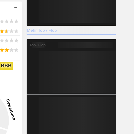
Mehr Top / Flop
Top / Flop
BBB