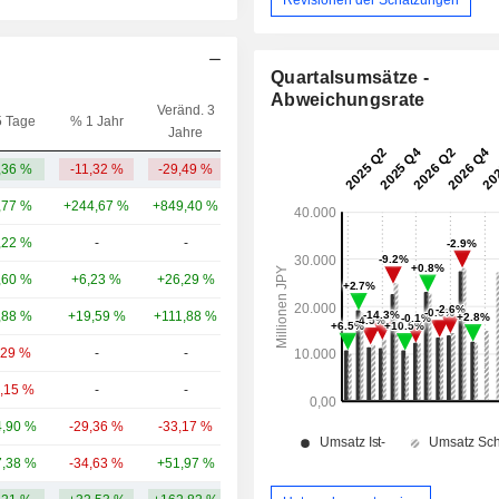
Quartalsumsätze -
Abweichungsrate
Veränd. 3
5 Tage
% 1 Jahr
Kap.($)
Jahre
,36 %
-11,32 %
-29,49 %
1,28 Mrd.
,77 %
+244,67 %
+849,40 %
56,07 Mrd.
,22 %
-
-
6,8 Mrd.
,60 %
+6,23 %
+26,29 %
3,53 Mrd.
,88 %
+19,59 %
+111,88 %
3,37 Mrd.
,29 %
-
-
3,15 Mrd.
6,15 %
-
-
2,66 Mrd.
,90 %
-29,36 %
-33,17 %
1,53 Mrd.
,38 %
-34,63 %
+51,97 %
1,47 Mrd.