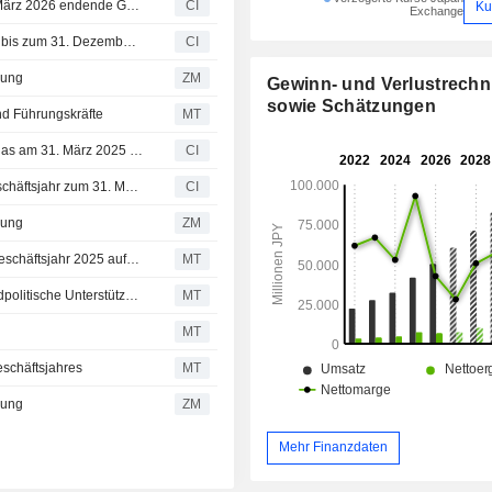
JMDC Inc. veröffentlicht Ergebniszahlen für das am 31. März 2026 endende Geschäftsjahr
CI
Ku
Exchange
JMDC Inc. veröffentlicht Ergebnisse für die neun Monate bis zum 31. Dezember 2025
CI
lung
ZM
Gewinn- und Verlustrech
sowie Schätzungen
nd Führungskräfte
MT
JMDC Inc. beschließt Ausschüttung einer Dividende für das am 31. März 2025 endende Geschäftsjahr, mit Wirksamkeitsdatum 6. Juni 2024
CI
Jmdc Inc. gibt konsolidierte Gewinnprognose für das Geschäftsjahr zum 31. März 2026 bekannt
CI
lung
ZM
Jefferies erhöht die EPS-Schätzung von JMDC für das Geschäftsjahr 2025 aufgrund des starken Big Data-Segments im Gesundheitswesen
MT
Nikkei erholt sich, da BOJ-Gouverneur Ueda weitere geldpolitische Unterstützung signalisiert
MT
MT
schäftsjahres
MT
lung
ZM
Mehr Finanzdaten