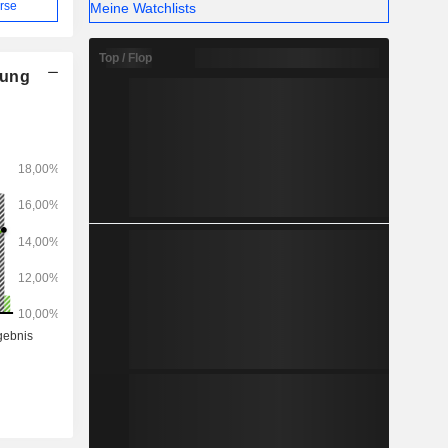
rse
Meine Watchlists
Top / Flop
nung