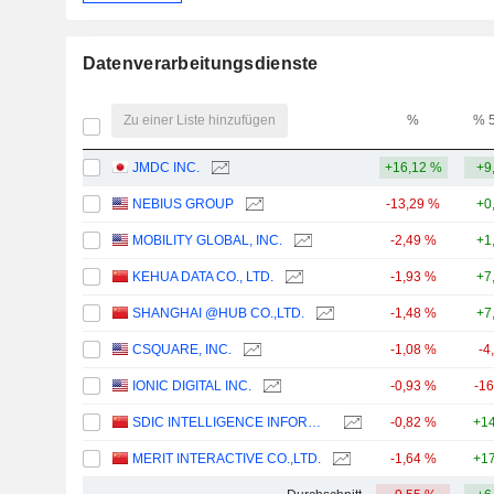
Datenverarbeitungsdienste
Zu einer Liste hinzufügen
%
% 
JMDC INC.
+16,12 %
+9
NEBIUS GROUP
-13,29 %
+0
MOBILITY GLOBAL, INC.
-2,49 %
+1
KEHUA DATA CO., LTD.
-1,93 %
+7
SHANGHAI @HUB CO.,LTD.
-1,48 %
+7
CSQUARE, INC.
-1,08 %
-4
IONIC DIGITAL INC.
-0,93 %
-1
SDIC INTELLIGENCE INFORMATION TECHNOLOGY CO., LTD.
-0,82 %
+14
MERIT INTERACTIVE CO.,LTD.
-1,64 %
+17