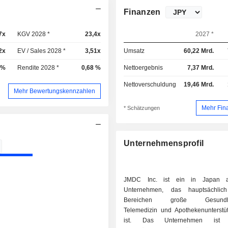
Finanzen
7x
KGV 2028 *
23,4x
2027 *
2x
EV / Sales 2028 *
3,51x
Umsatz
60,22 Mrd.
 %
Rendite 2028 *
0,68 %
Nettoergebnis
7,37 Mrd.
Nettoverschuldung
19,46 Mrd.
Mehr Bewertungskennzahlen
Mehr Fin
* Schätzungen
Unternehmensprofil
JMDC Inc. ist ein in Japan a
Unternehmen, das hauptsächli
Bereichen große Gesundhei
Telemedizin und Apothekenunterstüt
ist. Das Unternehmen ist