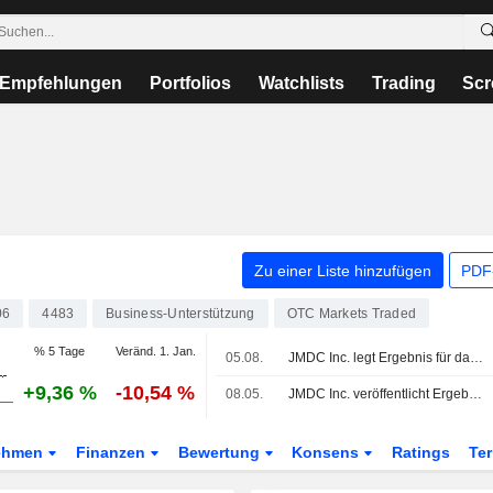
Empfehlungen
Portfolios
Watchlists
Trading
Scr
Zu einer Liste hinzufügen
PDF-
06
4483
Business-Unterstützung
OTC Markets Traded
% 5 Tage
Veränd. 1. Jan.
05.08.
JMDC Inc. legt Ergebnis für das erste Quartal zum 30. Juni 2026 vor
+9,36 %
-10,54 %
08.05.
JMDC Inc. veröffentlicht Ergebniszahlen für das am 31. März 2026 endende Geschäftsjahr
ehmen
Finanzen
Bewertung
Konsens
Ratings
Te