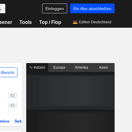
Einloggen
Ein Abo abschließen
eener
Tools
Top / Flop
Edition Deutschland
Indizes
Europa
Amerika
Asien
Bericht
CI
CI
rmine
Sektor
Derivate
ETFs