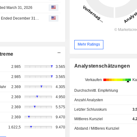
nded March 31, 2026
JMDC Inc. Reports Earnings Results for the Nine Months Ended December 31, 2025
Mehr Ratings
treme
Analystenschätzungen
2.985
3.565
2.985
3.565
Verkaufen
Ka
Jahr
2.369
4.305
Durchschnittl. Empfehlung
2.369
4.950
Anzahl Analysten
2.369
5.575
Letzter Schlusskurs
3.
2.369
9.470
Mittleres Kursziel
4.
1.622,5
9.470
Abstand / Mittleres Kursziel