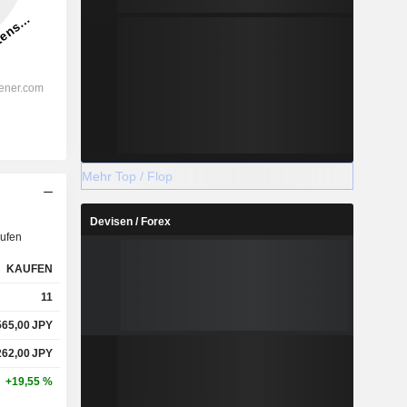
Mehr Top / Flop
Devisen / Forex
ufen
KAUFEN
11
565,00
JPY
262,00
JPY
+19,55 %