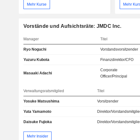
Mehr Kurse
Mehr Kur
Vorstände und Aufsichtsräte: JMDC Inc.
Manager
Titel
Ryo Noguchi
Vorstandsvorsitzender
Yuzuru Kubota
Finanzdirektor/CFO
Corporate
Masaaki Adachi
Officer/Principal
Verwaltungsratsmitglied
Titel
Yosuke Matsushima
Vorsitzender
Yuta Yamamoto
Direktor/Vorstandsmitgli
Daisuke Fujioka
Direktor/Vorstandsmitgli
Mehr Insider