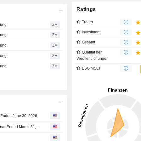
Ratings
Trader
lung
ZM
Investment
lung
ZM
Gesamt
lung
ZM
Qualität der
lung
ZM
Veröffentlichungen
lung
ZM
ESG MSCI
er Ended June 30, 2026
JMDC : Summary of Financial Statements for the Fiscal Year Ended March 31, 2026 (Consolidated)