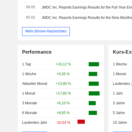
08.05.
JMDC Inc. Reports Earnings Results for the Full Year E
05.02.
Mehr Börsen-Nachrichten
Performance
Kurs-Ex
1 Tag
+16,12 %
1 Woche
1 Woche
+9,36 %
1 Monat
Aktueller Monat
+13,90 %
Laufendes 
1 Monat
+17,85 %
1 Jahr
3 Monate
+6,10 %
3 Jahre
6 Monate
+8,85 %
5 Jahre
Laufendes Jahr
-10,54 %
10 Jahre