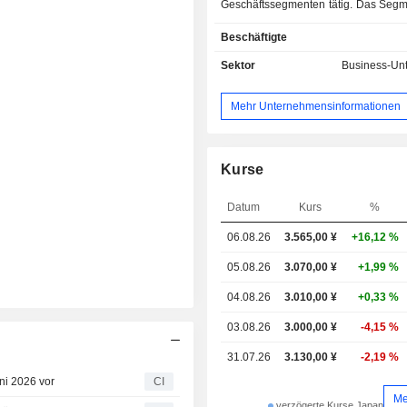
Geschäftssegmenten tätig. Das Segm
Big Data beschäftigt sich mit der Ber
Beschäftigte
von Lösungen zur Analyse von Quit
und zur Gesundheitsförderung 
Sektor
Business-Unt
persönlichen
Gesundheitsinformationsplattfo
Mehr Unternehmensinformationen
Aufbau, der Verwaltung und
medizinischer Datenbanken wie Quit
und medizinische Untersuchungsd
Aufbau und Verkau
Kurse
Arzneimitteldatenbanken sowie der E
und Bereitstellung von Syste
Datum
Kurs
%
Arzneimitteldatenbanken für med
06.08.26
3.565,00
¥
+16,12 %
Einrichtungen nutzen. Das
Telemedizin befasst sich mit der Ber
05.08.26
3.070,00 ¥
+1,99 %
von Diensten zum Abgleich von Fer
und Infrastruktursystemen für die F
04.08.26
3.010,00 ¥
+0,33 %
von Bildern. Das Segment Di
03.08.26
3.000,00 ¥
-4,15 %
Pharmacy Support befasst sic
Entwicklung und Bereitstel
31.07.26
3.130,00 ¥
-2,19 %
Geschäftssystemen und elektr
ni 2026 vor
CI
Arzneimitteldatenbanken für Apoth
Me
mit dem Betrieb von Apotheken.
verzögerte Kurse Japan