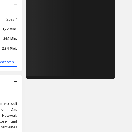
2027 *
3,77 Mrd.
368 Mio.
-2,84 Mrd.
anzdaten
in weltweit
ehmen. Das
, Netzwerk
ecoin- und
tent eines