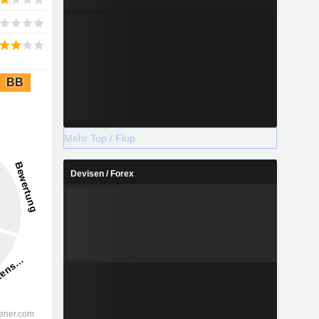
BB
Mehr Top / Flop
Devisen / Forex