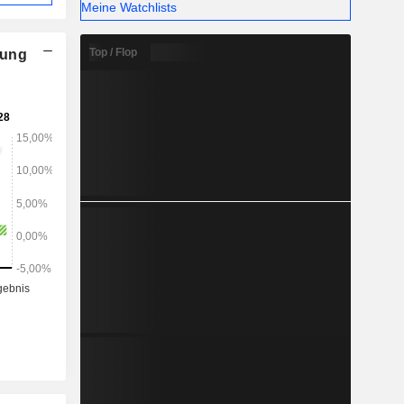
Meine Watchlists
Top / Flop
nung