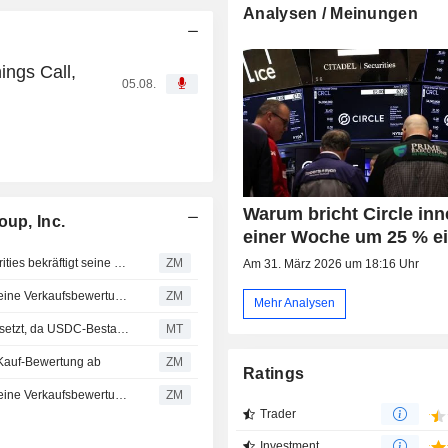
Analysen / Meinungen
ings Call,
05.08.
Warum bricht Circle inn
oup, Inc.
einer Woche um 25 % e
CIRCLE INTERNET GROUP, INC. : Deutsche Bank Securities bekräftigt seine neutrale Bewertung
ZM
Am 31. März 2026 um 18:16 Uhr
CIRCLE INTERNET GROUP, INC. : Morgan Stanley gibt eine Verkaufsbewertung ab
ZM
Mehr Analysen
Circle Internet sieht sich strukturellem Gegenwind ausgesetzt, da USDC-Bestand schrumpft, sagt Morgan Stanley
MT
Kauf-Bewertung ab
ZM
Ratings
CIRCLE INTERNET GROUP, INC. : Morgan Stanley gibt eine Verkaufsbewertung ab
ZM
Trader
Investment