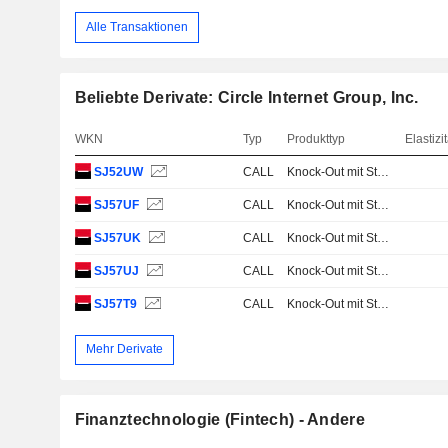
Alle Transaktionen
Beliebte Derivate: Circle Internet Group, Inc.
WKN
Typ
Produkttyp
Elastizit
SJ52UW
CALL
Knock-Out mit Stop Loss
SJ57UF
CALL
Knock-Out mit Stop Loss
SJ57UK
CALL
Knock-Out mit Stop Loss
SJ57UJ
CALL
Knock-Out mit Stop Loss
SJ57T9
CALL
Knock-Out mit Stop Loss
Mehr Derivate
Finanztechnologie (Fintech) - Andere