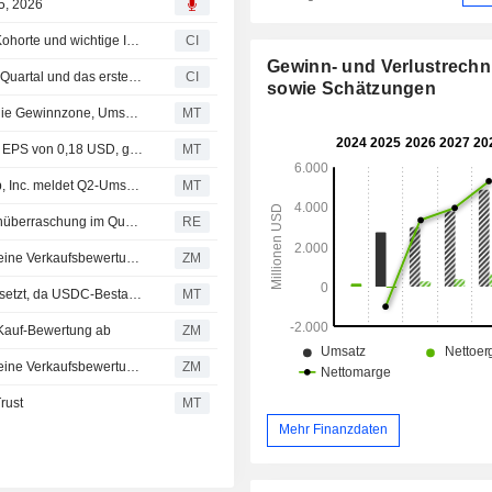
05, 2026
umfassen.
Circle Internet Group, Inc. kündigt Gründungs-Validator-Kohorte und wichtige Integrationen für Arc vor dem Mainnet-Start an
CI
Gewinn- und Verlustrech
Circle Internet Group, Inc. legt Ergebnisse für das zweite Quartal und das erste Halbjahr bis zum 30. Juni 2026 vor
CI
sowie Schätzungen
Circle Internet schafft im zweiten Quartal den Sprung in die Gewinnzone, Umsatz steigt
MT
Ergebnis-Flash (CRCL): Circle Internet meldet für Q2 ein EPS von 0,18 USD, gegenüber einer FactSet-Schätzung von 0,16 USD
MT
Ergebnisse auf einen Blick (CRCL): Circle Internet Group, Inc. meldet Q2-Umsatz von 701,0 Mio. USD, gegenüber FactSet-Schätzung von 713,1 Mio. USD
MT
Circle-Aktie fällt: Umsatzenttäuschung überlagert Gewinnüberraschung im Quartal
RE
CIRCLE INTERNET GROUP, INC. : Morgan Stanley gibt eine Verkaufsbewertung ab
ZM
Circle Internet sieht sich strukturellem Gegenwind ausgesetzt, da USDC-Bestand schrumpft, sagt Morgan Stanley
MT
Kauf-Bewertung ab
ZM
CIRCLE INTERNET GROUP, INC. : Morgan Stanley gibt eine Verkaufsbewertung ab
ZM
Trust
MT
Mehr Finanzdaten