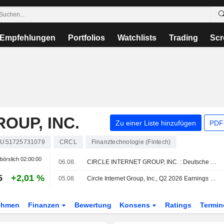
Empfehlungen
Portfolios
Watchlists
Trading
Scr
OUP, INC.
Zu einer Liste hinzufügen
PDF-
US1725731079
CRCL
Finanztechnologie (Fintech)
börslich
02:00:00
06.08.
CIRCLE INTERNET GROUP, INC. : Deutsche Bank Securities bekräftigt seine neutrale Bewertung
5
+2,01 %
05.08.
Circle Internet Group, Inc., Q2 2026 Earnings Call, Aug 05, 2026
ehmen
Finanzen
Bewertung
Konsens
Ratings
Termin