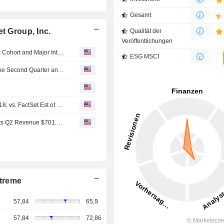
Gesamt
t Group, Inc.
Qualität der
Veröffentlichungen
Circle Internet Group, Inc. Announces Founding Validator Cohort and Major Integrations for Arc Ahead of Mainnet Launch
ESG MSCI
Circle Internet Group, Inc. Reports Earnings Results for the Second Quarter and Six Months Ended June 30, 2026
Earnings Flash (CRCL) Circle Internet Posts Q2 EPS $0.18, vs. FactSet Est of $0.16
Earnings Flash (CRCL) Circle Internet Group, Inc. Reports Q2 Revenue $701.0M, vs. FactSet Est of $713.1M
treme
57,84
65,9
57,84
72,86