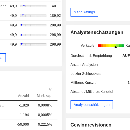
Jahr
49,9
140
Mehr Ratings
49,9
189,92
49,9
298,99
Analystenschätzungen
49,9
298,99
49,9
298,99
Verkaufen
Ka
Durchschnittl. Empfehlung
AUF
se
Anzahl Analysten
Letzter Schlusskurs
Mittleres Kursziel
1
%
Abstand / Mittleres Kursziel
Anzahl
Marktkap.
Analystenschätzungen
Führungskraft / leitender Angestellter
-1.829
0,0008%
Chief Accounting Officer
-1.194
0,0005%
-50.000
0,2215%
Gewinnrevisionen