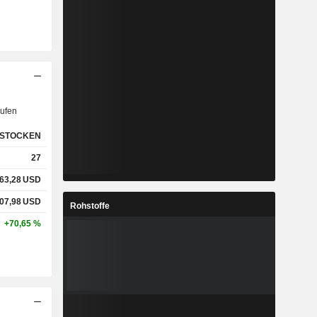
ufen
STOCKEN
27
63,28
USD
07,98
USD
Rohstoffe
+70,65 %