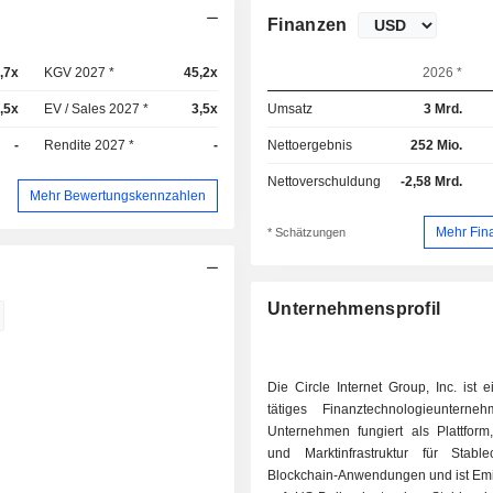
Finanzen
,7x
KGV 2027 *
45,2x
2026 *
,5x
EV / Sales 2027 *
3,5x
Umsatz
3 Mrd.
-
Rendite 2027 *
-
Nettoergebnis
252 Mio.
Nettoverschuldung
-2,58 Mrd.
Mehr Bewertungskennzahlen
Mehr Fin
* Schätzungen
Unternehmensprofil
Die Circle Internet Group, Inc. ist e
tätiges Finanztechnologieuntern
Unternehmen fungiert als Plattform
und Marktinfrastruktur für Stabl
Blockchain-Anwendungen und ist Emit