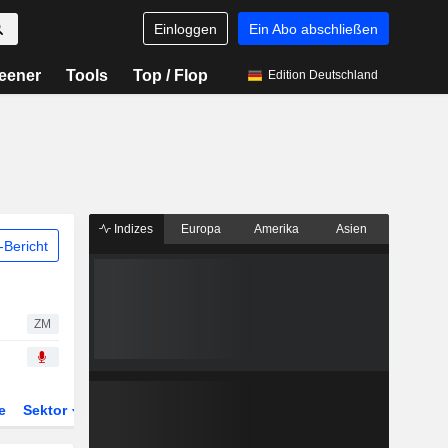
Einloggen
Ein Abo abschließen
eener
Tools
Top / Flop
Edition Deutschland
Indizes
Europa
Amerika
Asien
Bericht
ZM
e
Sektor
Derivate