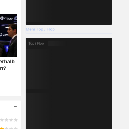
Mehr Top / Flop
Top / Flop
erhalb
in?